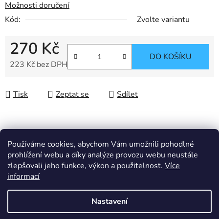
Možnosti doručení
Kód:
Zvolte variantu
270 Kč
DO KOŠÍKU
223 Kč bez DPH
Měrná cena:
Tisk
Zeptat se
Sdílet
Popis
Používáme cookies, abychom Vám umožnili pohodlné
prohlížení webu a díky analýze provozu webu neustále
zlepšovali jeho funkce, výkon a použitelnost.
Více
Související soubory (1)
informací
Nastavení
Diskuze