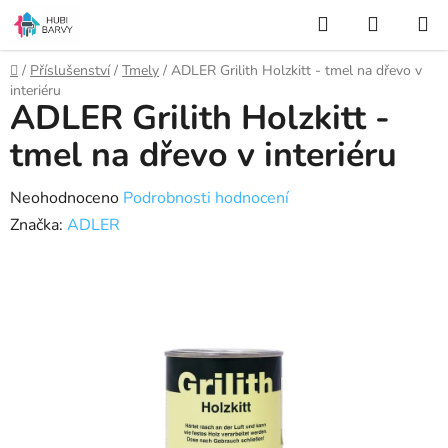
Přejít
Hledat
NÁKUP
na
KOŠÍK
obsah
Domů
/
Příslušenství
/
Tmely
/
ADLER Grilith Holzkitt - tmel na dřevo v
interiéru
ADLER Grilith Holzkitt -
tmel na dřevo v interiéru
Průměrné
Neohodnoceno
Podrobnosti hodnocení
hodnocení
Značka:
ADLER
produktu
je
0,0
z
5
hvězdiček.