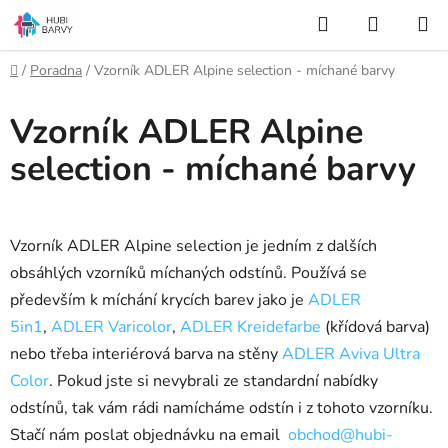
Přejít
Hledat
NÁKUP
na
KOŠÍK
obsah
Domů
/
Poradna
/
Vzorník ADLER Alpine selection - míchané barvy
Vzorník ADLER Alpine
selection - míchané barvy
Vzorník ADLER Alpine selection je jedním z dalších
obsáhlých vzorníků míchaných odstínů. Používá se
především k míchání krycích barev jako je
ADLER
5in1
,
ADLER Varicolor
,
ADLER Kreidefarbe
(křídová barva)
nebo třeba interiérová barva na stěny
ADLER Aviva Ultra
Color
. Pokud jste si nevybrali ze standardní nabídky
odstínů, tak vám rádi namícháme odstín i z tohoto vzorníku.
Stačí nám poslat objednávku na email
obchod@hubi-