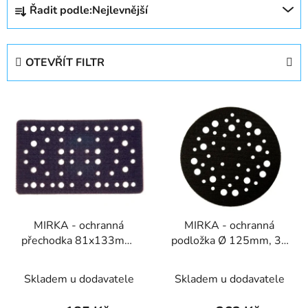
Řadit podle:
Nejlevnější
a
z
e
OTEVŘÍT FILTR
n
í
V
p
ý
r
p
o
i
d
s
u
p
k
r
t
MIRKA - ochranná
MIRKA - ochranná
o
ů
přechodka 81x133mm,
podložka Ø 125mm, 33
d
54 děr
děr
u
Skladem u dodavatele
Skladem u dodavatele
k
t