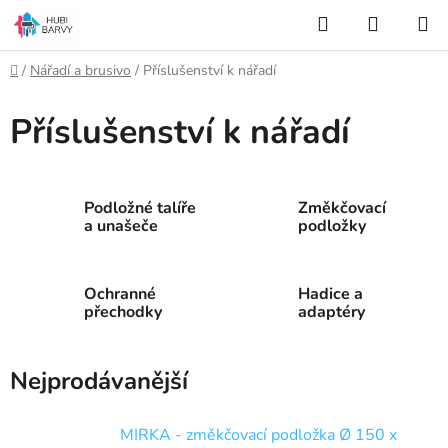
Přejít
Hledat
NÁKUP
na
KOŠÍK
obsah
Domů
/
Nářadí a brusivo
/
Příslušenství k nářadí
Příslušenství k nářadí
Podložné talíře
Změkčovací
a unašeče
podložky
Ochranné
Hadice a
přechodky
adaptéry
Nejprodávanější
MIRKA - změkčovací podložka Ø 150 x