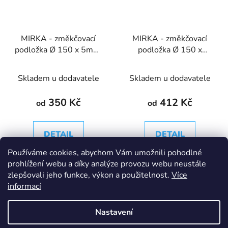
MIRKA - změkčovací
MIRKA - změkčovací
podložka Ø 150 x 5mm,
podložka Ø 150 x
67 děr
10mm, 67 děr
Skladem u dodavatele
Skladem u dodavatele
350 Kč
412 Kč
od
od
DETAIL
DETAIL
Používáme cookies, abychom Vám umožnili pohodlné
prohlížení webu a díky analýze provozu webu neustále
zlepšovali jeho funkce, výkon a použitelnost.
Více
1 ks
5 ks
1 ks
5 ks
informací
Nastavení
6
položek celkem
O