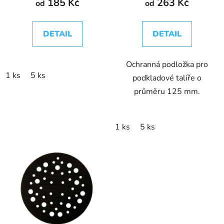
185 Kč
263 Kč
od
od
ů
DETAIL
DETAIL
Ochranná podložka pro
1 ks
5 ks
podkladové talíře o
průměru 125 mm.
1 ks
5 ks