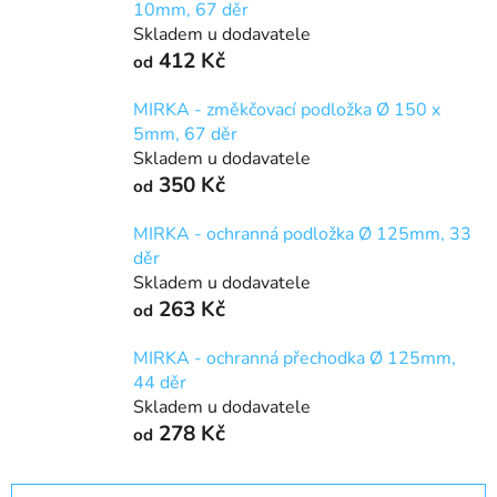
10mm, 67 děr
Skladem u dodavatele
412 Kč
od
MIRKA - změkčovací podložka Ø 150 x
5mm, 67 děr
Skladem u dodavatele
350 Kč
od
MIRKA - ochranná podložka Ø 125mm, 33
děr
Skladem u dodavatele
263 Kč
od
MIRKA - ochranná přechodka Ø 125mm,
44 děr
Skladem u dodavatele
278 Kč
od
Ř