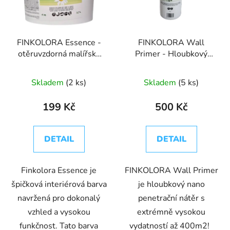
s
r
p
o
r
d
FINKOLORA Essence -
FINKOLORA Wall
o
u
otěruvzdorná malířská
Primer - Hloubkový
d
k
barva do interiéru
nano penetrační nátěr
u
t
Skladem
(2 ks)
Skladem
(5 ks)
k
ů
t
199 Kč
500 Kč
ů
DETAIL
DETAIL
Finkolora Essence je
FINKOLORA Wall Primer
špičková interiérová barva
je hloubkový nano
navržená pro dokonalý
penetrační nátěr s
vzhled a vysokou
extrémně vysokou
funkčnost. Tato barva
vydatností až 400m2!