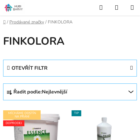
Přejít
Hledat
NÁKUP
na
KOŠÍK
obsah
Domů
/
Prodávané značky
/
FINKOLORA
FINKOLORA
OTEVŘÍT FILTR
Ř
Řadit podle:
Nejlevnější
a
z
V
e
MÍCHÁME ODSTÍN
TIP
ý
NA PŘÁNÍ
n
DOPRODEJ
p
í
i
p