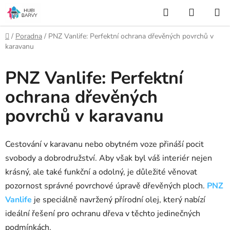
Přejít
Hledat
NÁKUP
na
KOŠÍK
obsah
Domů
/
Poradna
/
PNZ Vanlife: Perfektní ochrana dřevěných povrchů v
karavanu
PNZ Vanlife: Perfektní
ochrana dřevěných
povrchů v karavanu
Cestování v karavanu nebo obytném voze přináší pocit
svobody a dobrodružství. Aby však byl váš interiér nejen
krásný, ale také funkční a odolný, je důležité věnovat
pozornost správné povrchové úpravě dřevěných ploch.
PNZ
Vanlife
je speciálně navržený přírodní olej, který nabízí
ideální řešení pro ochranu dřeva v těchto jedinečných
podmínkách.