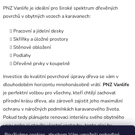
PNZ Vanlife je ideální pro široké spektrum dřevěných
povrchů v obytných vozech a karavanech:
Pracovní a jídelní desky
Skříňky a úložné prostory
Stěnové obložení
Podlahy
Dřevěné prvky v koupelně
Investice do kvalitní povrchové úpravy dřeva se vám v
dlouhodobém horizontu mnohonásobně vrátí.
PNZ Vanlife
je perfektní volbou pro všechny, kteří chtějí zachovat
přírodní krásu dřeva, ale zároveň zajistit jeho maximální
ochranu v náročných podmínkách karavanového života.
Pokud tedy plánujete renovaci interiéru svého obytného
vozu nebo si stavíte vlastní vestavbu, tento olej by
rozhodně neměl chybět ve vašem vybavení!
Používáme cookies, abychom Vám umožnili pohodlné