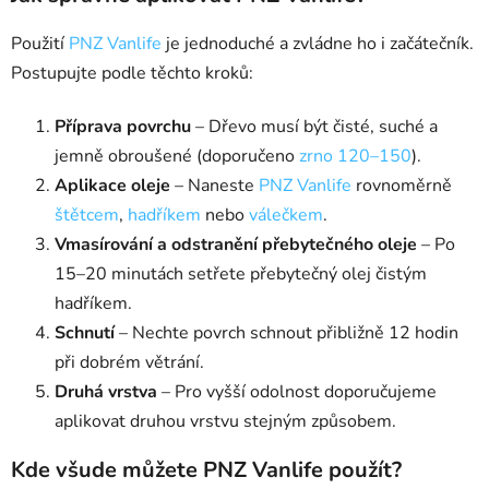
Použití
PNZ Vanlife
je jednoduché a zvládne ho i začátečník.
Postupujte podle těchto kroků:
Příprava povrchu
– Dřevo musí být čisté, suché a
jemně obroušené (doporučeno
zrno 120–150
).
Aplikace oleje
– Naneste
PNZ Vanlife
rovnoměrně
štětcem
,
hadříkem
nebo
válečkem
.
Vmasírování a odstranění přebytečného oleje
– Po
15–20 minutách setřete přebytečný olej čistým
hadříkem.
Schnutí
– Nechte povrch schnout přibližně 12 hodin
při dobrém větrání.
Druhá vrstva
– Pro vyšší odolnost doporučujeme
aplikovat druhou vrstvu stejným způsobem.
Kde všude můžete PNZ Vanlife použít?