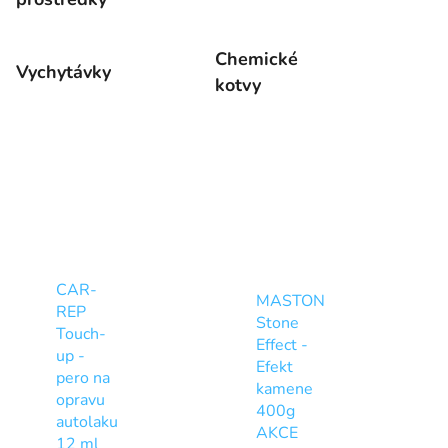
Chemické
Vychytávky
kotvy
CAR-
MASTON
REP
Stone
Touch-
Effect -
up -
Efekt
pero na
kamene
opravu
400g
autolaku
AKCE
12 ml