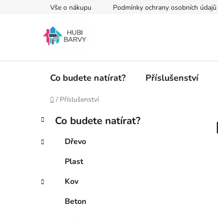
Přejít
Vše o nákupu
Podmínky ochrany osobních údajů
na
obsah
Co budete natírat?
Příslušenství
Domů
/
Příslušenství
P
K
Přeskočit
Co budete natírat?
a
kategorie
o
t
s
Dřevo
e
t
g
Plast
r
o
a
r
Kov
i
n
e
n
Beton
í