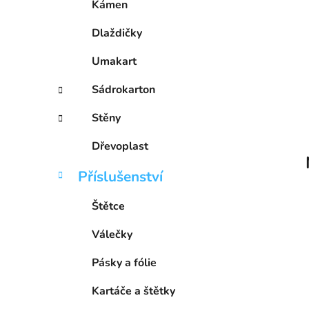
Kámen
p
a
Dlaždičky
n
Umakart
e
l
Sádrokarton
Stěny
Dřevoplast
Příslušenství
Štětce
Válečky
Pásky a fólie
Kartáče a štětky