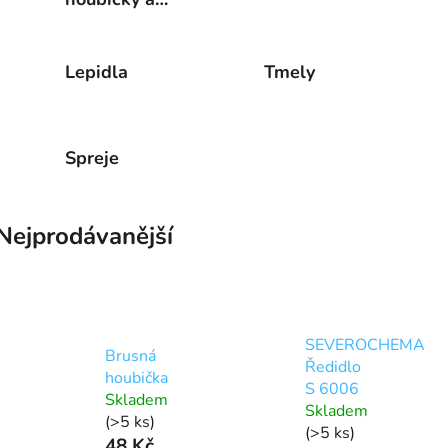
pady
Lepidla
Tmely
Spreje
Nejprodávanější
SEVEROCHEMA
Brusná
Ředidlo
houbička
S 6006
Skladem
Skladem
(>5 ks)
(>5 ks)
48 Kč