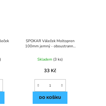
leček
SPOKAR Váleček Moltopren
100mm jemný - oboustranně
kulacený
)
Skladem
(3 ks)
33 Kč
DO KOŠÍKU