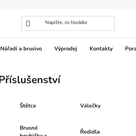
Nářadí a brusivo
Výprodej
Kontakty
Por
Příslušenství
Štětce
Válečky
Brusné
Ředidla
houbičky a