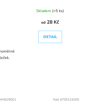
ů
Skladem
(>5 ks)
28 Kč
od
DETAIL
ovnoměrné
leček.
AN629001
Kód:
6705124200