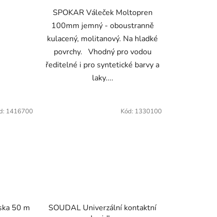
SPOKAR Váleček Moltopren
100mm jemný - oboustranně
kulacený, molitanový. Na hladké
povrchy. Vhodný pro vodou
ředitelné i pro syntetické barvy a
laky....
d:
1416700
Kód:
1330100
ska 50 m
SOUDAL Univerzální kontaktní