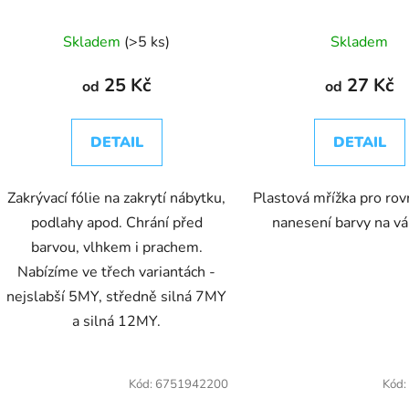
k
t
Skladem
(>5 ks)
Skladem
ů
25 Kč
27 Kč
od
od
DETAIL
DETAIL
Zakrývací fólie na zakrytí nábytku,
Plastová mřížka pro r
podlahy apod. Chrání před
nanesení barvy na vá
barvou, vlhkem i prachem.
Nabízíme ve třech variantách -
nejslabší 5MY, středně silná 7MY
a silná 12MY.
Kód:
6751942200
Kód: