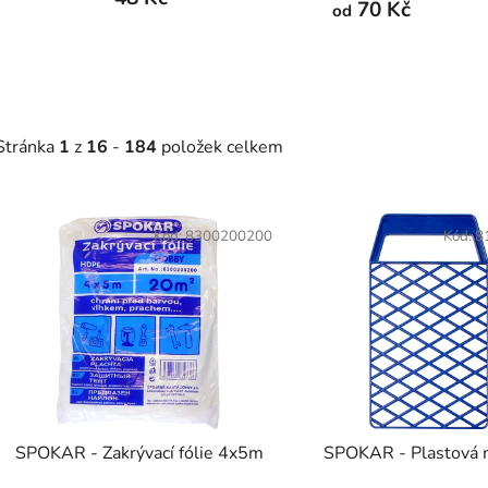
70 Kč
od
Stránka
1
z
16
-
184
položek celkem
V
ý
Kód:
8300200200
Kód:
8
p
s
p
r
o
d
SPOKAR - Zakrývací fólie 4x5m
SPOKAR - Plastová 
u