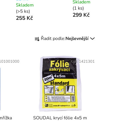
Skladem
Skladem
(1 ks)
(>5 ks)
299 Kč
255 Kč
Ř
Řadit podle:
Nejlevnější
a
z
e
101001000
Kód:
1421301
n
í
p
r
o
d
u
k
mřížka
SOUDAL krycí fólie 4x5 m
t