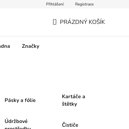
Přihlášení
Registrace
PRÁZDNÝ KOŠÍK
NÁKUPNÍ
KOŠÍK
adna
Značky
Kartáče a
Pásky a fólie
štětky
Údržbové
Čističe
prostředky