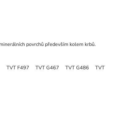
ch minerálních povrchů především kolem krbů.
4
TVT F497
TVT G467
TVT G486
TVT H398
TVT 