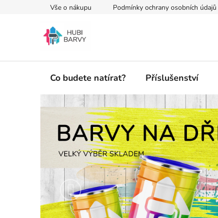
Přejít
Vše o nákupu
Podmínky ochrany osobních údajů
na
obsah
Co budete natírat?
Příslušenství
H
u
b
i
-
Předchozí
b