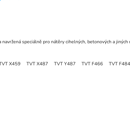
rva navržená speciálně pro nátěry cihelných, betonových a jiný
TVT X459
TVT X487
TVT Y487
TVT F466
TVT F48