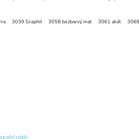
rra
3039 Graphit
3058 bezbarvý mat
3061 akát
3068
trační nátěr