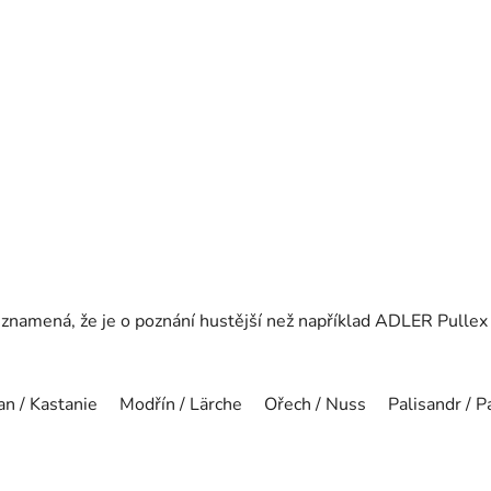
o znamená, že je o poznání hustější než například ADLER Pulle
an / Kastanie
Modřín / Lärche
Ořech / Nuss
Palisandr / P