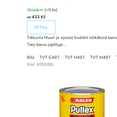
Skladem
(>5 ks)
433 Kč
od
DETAIL
Tikkurila Muuri je vysoce kvalitní silikátová ba
Tato barva zajišťuje...
Bílá
TVT G497
TVT H497
TVT M497
Kód:
4050/BIL