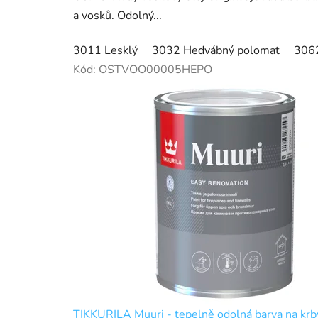
a vosků. Odolný...
3011 Lesklý
3032 Hedvábný polomat
3062
Kód:
OSTVOO00005HEPO
TIKKURILA Muuri - tepelně odolná barva na krb