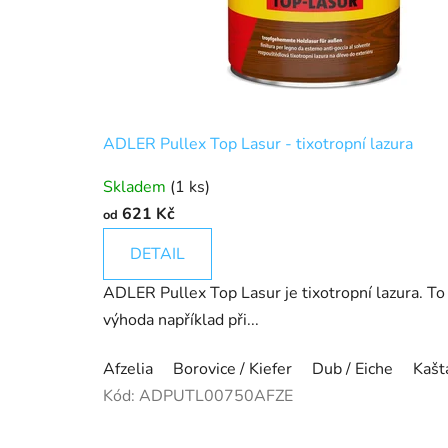
ADLER Pullex Top Lasur - tixotropní lazura
Skladem
(1 ks)
621 Kč
od
DETAIL
ADLER Pullex Top Lasur je tixotropní lazura. T
výhoda například při...
Afzelia
Borovice / Kiefer
Dub / Eiche
Kašt
Kód:
ADPUTL00750AFZE