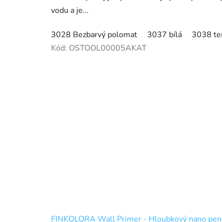
vodu a je...
3028 Bezbarvý polomat
3037 bílá
3038 te
Kód:
OSTOOL00005AKAT
FINKOLORA Wall Primer - Hloubkový nano pene