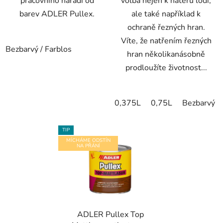
pracovního nářadí od
volba nejen k nátěru lodí,
barev ADLER Pullex.
ale také například k
ochraně řezných hran.
Víte, že natřením řezných
Bezbarvý / Farblos
hran několikanásobně
prodloužíte životnost...
0,375L
0,75L
Bezbarvý l
TIP
MÍCHÁME ODSTÍN
NA PŘÁNÍ
ADLER Pullex Top