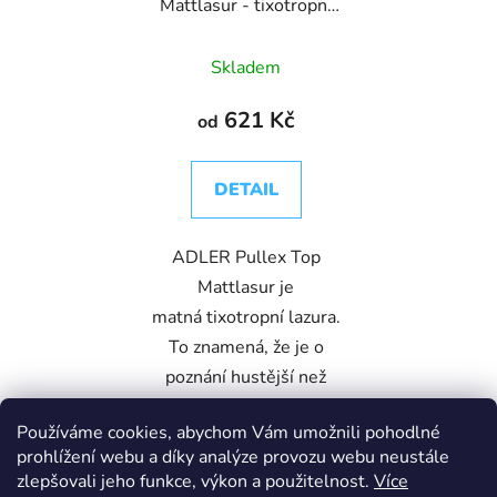
Mattlasur - tixotropní
matná lazura
Skladem
621 Kč
od
DETAIL
ADLER Pullex Top
Mattlasur je
matná tixotropní lazura.
To znamená, že je o
poznání hustější než
například ADLER Pullex
Používáme cookies, abychom Vám umožnili pohodlné
Plus Lasur nebo ADLER
prohlížení webu a díky analýze provozu webu neustále
Pullex 3v1. To je velká
zlepšovali jeho funkce, výkon a použitelnost.
Více
výhoda...