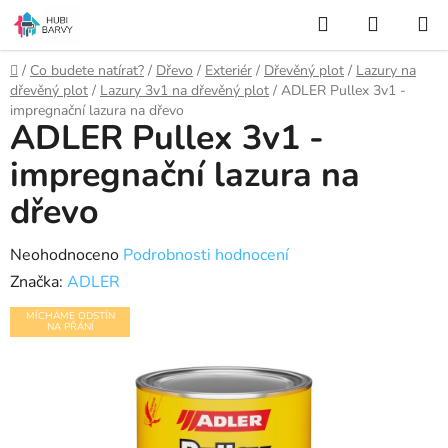
Přejít
Hledat
NÁKUP
na
KOŠÍK
obsah
Domů
/
Co budete natírat?
/
Dřevo
/
Exteriér
/
Dřevěný plot
/
Lazury na
dřevěný plot
/
Lazury 3v1 na dřevěný plot
/
ADLER Pullex 3v1 -
impregnační lazura na dřevo
ADLER Pullex 3v1 -
impregnační lazura na
dřevo
Průměrné
Neohodnoceno
Podrobnosti hodnocení
hodnocení
Značka:
ADLER
produktu
MÍCHÁME ODSTÍN
NA PŘÁNÍ
je
0,0
z
5
hvězdiček.