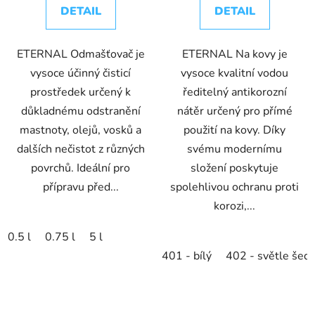
DETAIL
DETAIL
ETERNAL Odmašťovač je
ETERNAL Na kovy je
vysoce účinný čisticí
vysoce kvalitní vodou
prostředek určený k
ředitelný antikorozní
důkladnému odstranění
nátěr určený pro přímé
mastnoty, olejů, vosků a
použití na kovy. Díky
dalších nečistot z různých
svému modernímu
povrchů. Ideální pro
složení poskytuje
přípravu před...
spolehlivou ochranu proti
korozi,...
0.5 l
0.75 l
5 l
401 - bílý
402 - světle šed