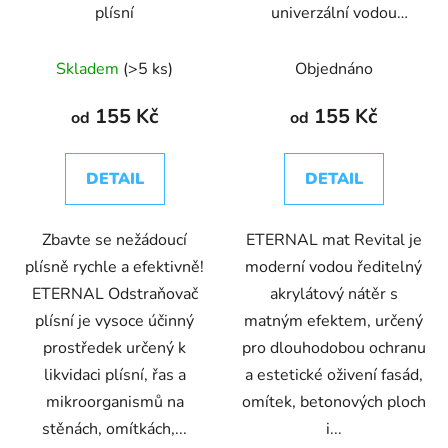
plísní
univerzální vodou
d
k
ředitelná akrylátová
u
t
barva
Skladem
(>5 ks)
Objednáno
k
ů
t
155 Kč
155 Kč
od
od
ů
DETAIL
DETAIL
Zbavte se nežádoucí
ETERNAL mat Revital je
plísně rychle a efektivně!
moderní vodou ředitelný
ETERNAL Odstraňovač
akrylátový nátěr s
plísní je vysoce účinný
matným efektem, určený
prostředek určený k
pro dlouhodobou ochranu
likvidaci plísní, řas a
a estetické oživení fasád,
mikroorganismů na
omítek, betonových ploch
stěnách, omítkách,...
i...