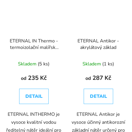
ETERNAL IN Thermo -
ETERNAL Antikor -
termoizolační malířská
akrylátový základ
barva do interiéru
Skladem
(5 ks)
Skladem
(1 ks)
235 Kč
287 Kč
od
od
DETAIL
DETAIL
ETERNAL INTHERMO je
ETERNAL Antikor je
vysoce kvalitní vodou
vysoce účinný antikorozní
ředitelný nátěr ideální pro
základní nátěr určený pro