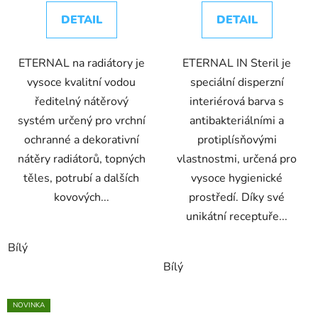
DETAIL
DETAIL
ETERNAL na radiátory je
ETERNAL IN Steril je
vysoce kvalitní vodou
speciální disperzní
ředitelný nátěrový
interiérová barva s
systém určený pro vrchní
antibakteriálními a
ochranné a dekorativní
protiplísňovými
nátěry radiátorů, topných
vlastnostmi, určená pro
těles, potrubí a dalších
vysoce hygienické
kovových...
prostředí. Díky své
unikátní receptuře...
Bílý
Bílý
NOVINKA