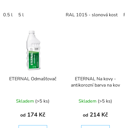
0.5 l
5 l
RAL 1015 - slonová kost
R
ETERNAL Odmašťovač
ETERNAL Na kovy -
antikorozní barva na kov
Skladem
(>5 ks)
Skladem
(>5 ks)
174 Kč
214 Kč
od
od