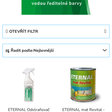
OTEVŘÍT FILTR
Ř
Řadit podle:
Nejlevnější
a
z
V
e
ý
n
p
í
i
p
s
r
p
o
r
d
ETERNAL Odstraňovač
ETERNAL mat Revital -
o
u