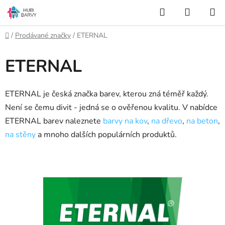
Přejít
Hledat
NÁKUP
na
KOŠÍK
obsah
Domů
/
Prodávané značky
/
ETERNAL
ETERNAL
ETERNAL je česká značka barev, kterou zná téměř každý.
Není se čemu divit - jedná se o ověřenou kvalitu. V nabídce
ETERNAL barev naleznete
barvy na kov
,
na dřevo
,
na beton
,
na stěny
a mnoho dalších populárních produktů.