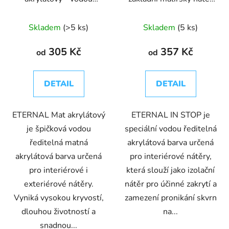
ředitelná barva
zabraňující průniku
skvrn
Skladem
(>5 ks)
Skladem
(5 ks)
305 Kč
357 Kč
od
od
DETAIL
DETAIL
ETERNAL Mat akrylátový
ETERNAL IN STOP je
je špičková vodou
speciální vodou ředitelná
ředitelná matná
akrylátová barva určená
akrylátová barva určená
pro interiérové nátěry,
pro interiérové i
která slouží jako izolační
exteriérové nátěry.
nátěr pro účinné zakrytí a
Vyniká vysokou kryvostí,
zamezení pronikání skvrn
dlouhou životností a
na...
snadnou...