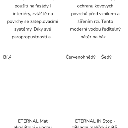
použití na fasády i
ochranu kovových
interiéry, zvláště na
povrchů před vznikem a
povrchy se zateplovacími
šířením rzi. Tento
systémy. Díky své
moderní vodou ředitelný
paropropustnosti a...
nátěr na bázi...
Bílý
Červenohnědý
Šedý
ETERNAL Mat
ETERNAL IN Stop -
akrylátový - vodou
základní malířský nátěr