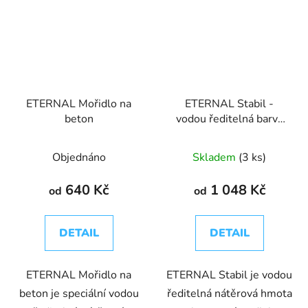
ETERNAL Mořidlo na
ETERNAL Stabil -
beton
vodou ředitelná barva
na betonové podlahy
Objednáno
Skladem
(3 ks)
640 Kč
1 048 Kč
od
od
DETAIL
DETAIL
ETERNAL Mořidlo na
ETERNAL Stabil je vodou
beton je speciální vodou
ředitelná nátěrová hmota