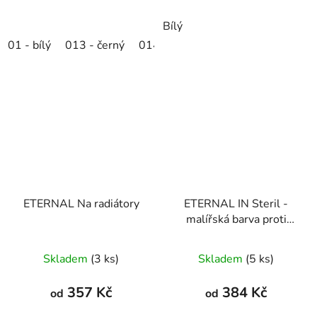
Bílý
01 - bílý
013 - černý
014 - slonová kost
016 - modrý
ETERNAL Na radiátory
ETERNAL IN Steril -
malířská barva proti
napadení plísní a
bakteriemi
Skladem
(3 ks)
Skladem
(5 ks)
357 Kč
384 Kč
od
od