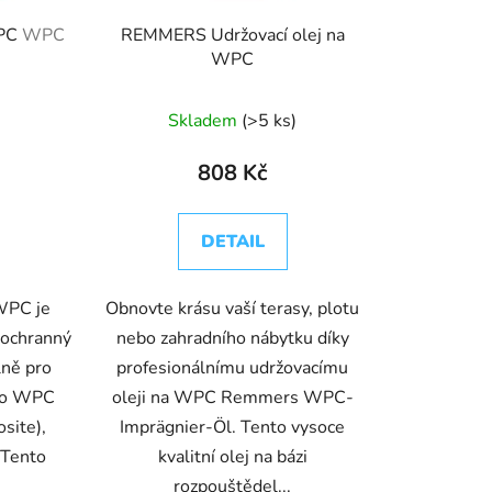
k
WPC
WPC
REMMERS Udržovací olej na
t
WPC
ů
Skladem
(>5 ks)
808 Kč
DETAIL
WPC je
Obnovte krásu vaší terasy, plotu
 ochranný
nebo zahradního nábytku díky
lně pro
profesionálnímu udržovacímu
ako WPC
oleji na WPC Remmers WPC-
site),
Imprägnier-Öl. Tento vysoce
 Tento
kvalitní olej na bázi
rozpouštědel...