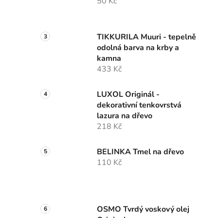
50 Kč
TIKKURILA Muuri - tepelně
odolná barva na krby a
kamna
433 Kč
LUXOL Originál -
dekorativní tenkovrstvá
lazura na dřevo
218 Kč
BELINKA Tmel na dřevo
110 Kč
OSMO Tvrdý voskový olej