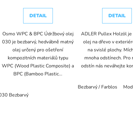
DETAIL
DETAIL
Osmo WPC & BPC Údržbový olej
ADLER Pullex Holzöl je 
030 je bezbarvý, hedvábně matný
olej na dřevo v exterié
olej určený pro ošetření
na svislé plochy. Mí
kompozitních materiálů typu
mnoha odstínech. Pro
WPC (Wood Plastic Composite) a
odstín nás neváhejte ko
BPC (Bamboo Plastic...
Bezbarvý / Farblos
Modř
030 Bezbarvý
O
v
l
á