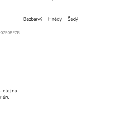
Bezbarvý
Hnědý
Šedý
0750BEZB
 olej na
riéru