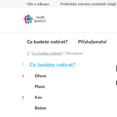
Přejít
Vše o nákupu
Podmínky ochrany osobních údajů
na
obsah
Co budete natírat?
Příslušenství
Domů
/
Co budete natírat?
/
Dřevoplast
P
K
Přeskočit
Co budete natírat?
a
kategorie
o
t
s
Dřevo
e
t
g
Plast
r
o
a
r
Kov
i
n
e
n
Beton
í