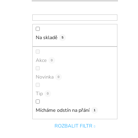
Na skladě
5
Akce
0
Novinka
0
Tip
0
Mícháme odstín na přání
1
ROZBALIT FILTR