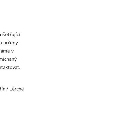
ošetřující
ru určený
cháme v
 míchaný
ntaktovat.
ín / Lärche