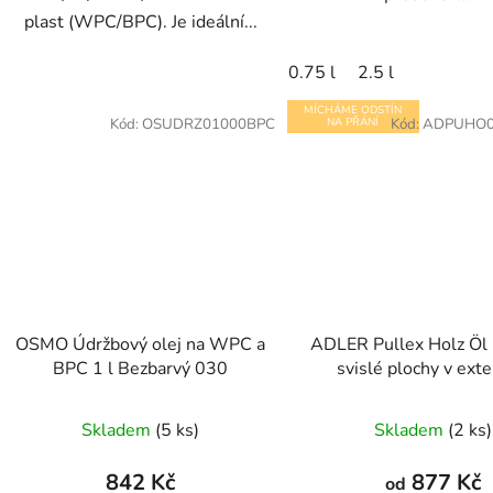
plast (WPC/BPC). Je ideální...
0.75 l
2.5 l
MÍCHÁME ODSTÍN
Kód:
OSUDRZ01000BPC
NA PŘÁNÍ
Kód:
ADPUHO0
OSMO Údržbový olej na WPC a
ADLER Pullex Holz Öl -
BPC 1 l Bezbarvý 030
svislé plochy v exte
Skladem
(5 ks)
Skladem
(2 ks)
842 Kč
877 Kč
od