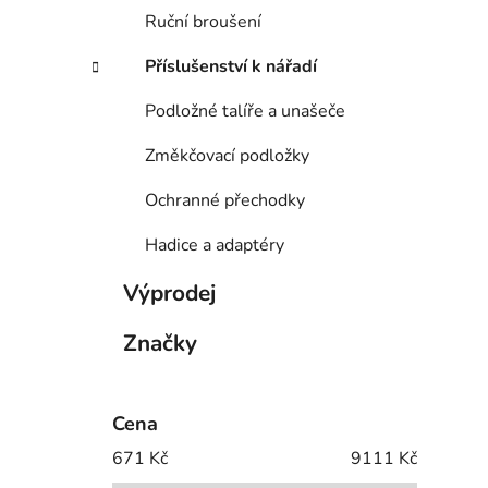
Ruční broušení
Příslušenství k nářadí
Podložné talíře a unašeče
Změkčovací podložky
Ochranné přechodky
Hadice a adaptéry
Výprodej
Značky
Cena
671
Kč
9111
Kč