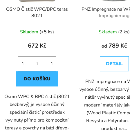
d
OSMO Čistič WPC/BPC teras
PNZ Impregnace na 
u
8021
Imprägnierung
k
t
Skladem
(>5 ks)
Skladem
(2 ks)
ů
672 Kč
789 Kč
od
DETAIL
DO KOŠÍKU
PNZ Impregnace na 
vysoce účinný, bezbarvý
Osmo WPC & BPC čistič (8021
nátěr vyvinutý speciá
bezbarvý) je vysoce účinný
moderní materiály j
speciální čisticí prostředek
(Wood Plastic Compo
vyvinutý přímo pro kompozitní
Resysta a Polyratan.
terasy a povrchy na bázi dřevo-
produkt na...