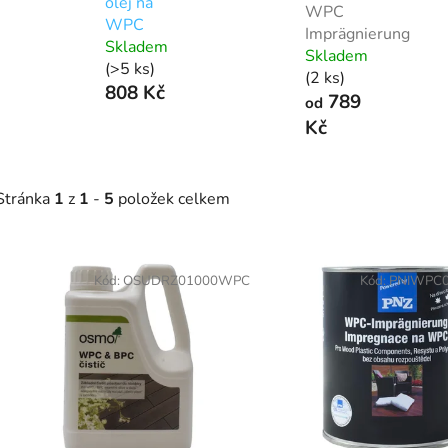
olej na
WPC
WPC
Imprägnierung
Skladem
Skladem
(>5 ks)
(2 ks)
808 Kč
789
od
Kč
Stránka
1
z
1
-
5
položek celkem
V
ý
Kód:
OSUDRZ01000WPC
Kód:
PNIWPC
p
s
p
r
o