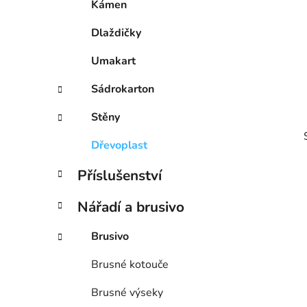
Kámen
p
a
Dlaždičky
n
Umakart
e
l
Sádrokarton
Stěny
Dřevoplast
Příslušenství
Nářadí a brusivo
i
Brusivo
Brusné kotouče
Brusné výseky