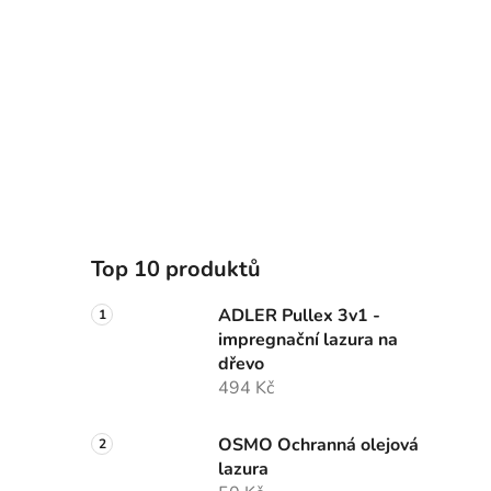
Top 10 produktů
ADLER Pullex 3v1 -
impregnační lazura na
dřevo
494 Kč
OSMO Ochranná olejová
lazura