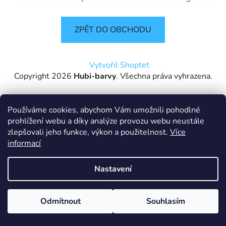
ZPĚT DO OBCHODU
Z
Vytvořil Shoptet
á
Copyright 2026
Hubi-barvy
. Všechna práva vyhrazena.
p
a
t
Používáme cookies, abychom Vám umožnili pohodlné
prohlížení webu a díky analýze provozu webu neustále
í
zlepšovali jeho funkce, výkon a použitelnost.
Více
informací
Nastavení
Z důvodu dovolených je zákaznická linka mimo provoz. Pište
Odmítnout
Souhlasím
prosím e-maily - ty vyřizujeme přednostně. Děkujeme za pochopení.