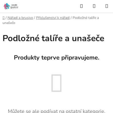
Přejít
Hledat
NÁKUP
na
KOŠÍK
obsah
Domů
/
Nářadí a brusivo
/
Příslušenství k nářadí
/
Podložné talíře a
unašeče
Podložné talíře a unašeče
Produkty teprve připravujeme.
Můžete se ale podívat na ostatní kategorie.