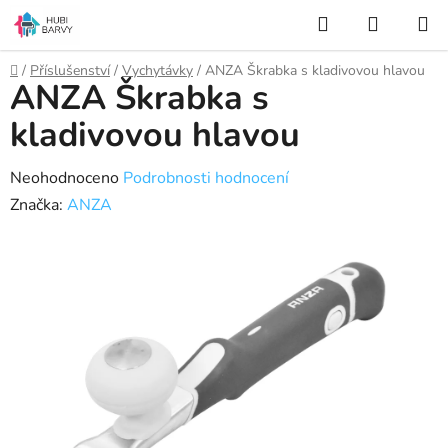
Přejít
Hledat
NÁKUP
na
KOŠÍK
obsah
Domů
/
Příslušenství
/
Vychytávky
/
ANZA Škrabka s kladivovou hlavou
ANZA Škrabka s
kladivovou hlavou
Průměrné
Neohodnoceno
Podrobnosti hodnocení
hodnocení
Značka:
ANZA
produktu
je
0,0
z
5
hvězdiček.