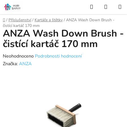
Přejít
Hledat
NÁKUP
na
KOŠÍK
obsah
Domů
/
Příslušenství
/
Kartáče a štětky
/
ANZA Wash Down Brush -
čistící kartáč 170 mm
ANZA Wash Down Brush -
čistící kartáč 170 mm
Průměrné
Neohodnoceno
Podrobnosti hodnocení
hodnocení
Značka:
ANZA
produktu
je
0,0
z
5
hvězdiček.