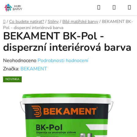
Přejít
Hledat
NÁKUP
na
KOŠÍK
obsah
Domů
/
Co budete natírat?
/
Stěny
/
Bílé malířské barvy
/
BEKAMENT BK-
Pol - disperzní interiérová barva
BEKAMENT BK-Pol -
disperzní interiérová barva
Průměrné
Neohodnoceno
Podrobnosti hodnocení
hodnocení
Značka:
BEKAMENT
produktu
NOVINKA
je
0,0
z
5
hvězdiček.