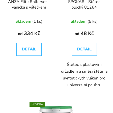
ANZA Elite Rollerset -
SPOKAR - Štětec
vanička s válečkem
plochý 81264
Skladem
(1 ks)
Skladem
(5 ks)
334 Kč
48 Kč
od
od
DETAIL
DETAIL
Štětec s plastovým
držadlem a směsi štětin a
syntetických vláken pro
univerzální použití.
NOVINKA