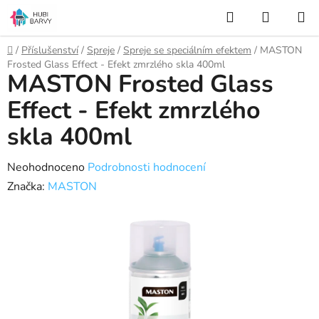
Přejít
Hledat
NÁKUP
na
KOŠÍK
obsah
Domů
/
Příslušenství
/
Spreje
/
Spreje se speciálním efektem
/
MASTON
Frosted Glass Effect - Efekt zmrzlého skla 400ml
MASTON Frosted Glass
Effect - Efekt zmrzlého
skla 400ml
Průměrné
Neohodnoceno
Podrobnosti hodnocení
hodnocení
Značka:
MASTON
produktu
je
0,0
z
5
hvězdiček.