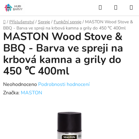
Přejít
Hledat
NÁKUP
na
KOŠÍK
obsah
Domů
/
Příslušenství
/
Spreje
/
Funkční spreje
/
MASTON Wood Stove &
BBQ - Barva ve spreji na krbová kamna a grily do 450 ℃ 400ml
MASTON Wood Stove &
BBQ - Barva ve spreji na
krbová kamna a grily do
450 ℃ 400ml
Průměrné
Neohodnoceno
Podrobnosti hodnocení
hodnocení
Značka:
MASTON
produktu
je
0,0
z
5