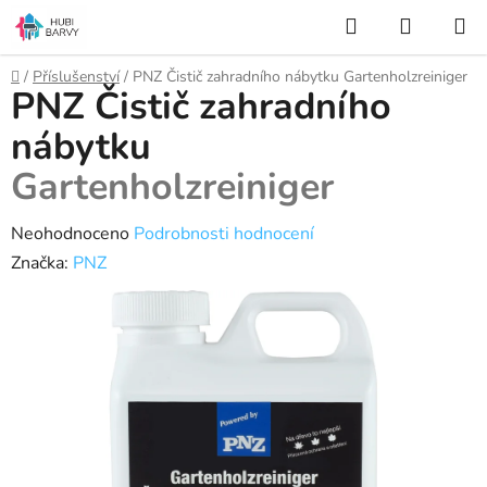
Přejít
Hledat
NÁKUP
na
KOŠÍK
obsah
Domů
/
Příslušenství
/
PNZ Čistič zahradního nábytku
Gartenholzreiniger
PNZ Čistič zahradního
nábytku
Gartenholzreiniger
Průměrné
Neohodnoceno
Podrobnosti hodnocení
hodnocení
Značka:
PNZ
produktu
je
0,0
z
5
hvězdiček.