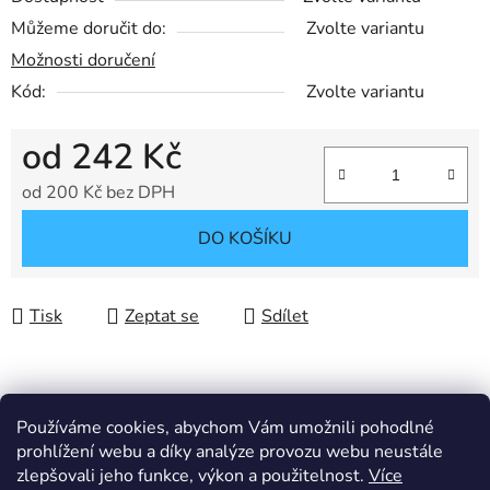
Můžeme doručit do:
Zvolte variantu
Možnosti doručení
Kód:
Zvolte variantu
od
242 Kč
od
200 Kč
bez DPH
Měrná cena:
DO KOŠÍKU
Tisk
Zeptat se
Sdílet
Popis
Používáme cookies, abychom Vám umožnili pohodlné
prohlížení webu a díky analýze provozu webu neustále
zlepšovali jeho funkce, výkon a použitelnost.
Více