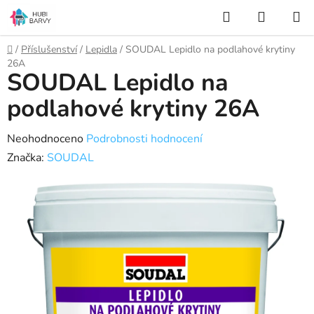
Přejít
Hledat
NÁKUP
na
KOŠÍK
obsah
Domů
/
Příslušenství
/
Lepidla
/
SOUDAL Lepidlo na podlahové krytiny
26A
SOUDAL Lepidlo na
podlahové krytiny 26A
Průměrné
Neohodnoceno
Podrobnosti hodnocení
hodnocení
Značka:
SOUDAL
produktu
je
0,0
z
5
hvězdiček.