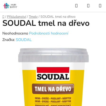
Přejít
Hledat
NÁKUP
na
KOŠÍK
obsah
Domů
/
Příslušenství
/
Tmely
/
SOUDAL tmel na dřevo
SOUDAL tmel na dřevo
Průměrné
Neohodnoceno
Podrobnosti hodnocení
hodnocení
Značka:
SOUDAL
produktu
je
0,0
z
5
hvězdiček.