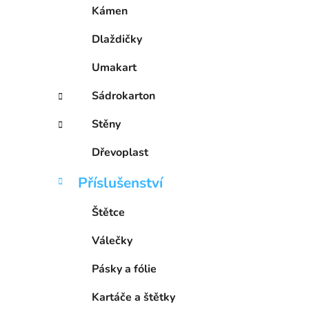
í
Kámen
p
a
Dlaždičky
n
Umakart
e
l
Sádrokarton
Stěny
Dřevoplast
Příslušenství
Štětce
Válečky
Pásky a fólie
Kartáče a štětky