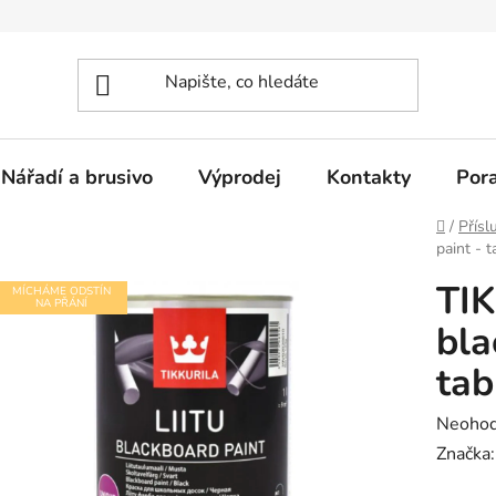
Nářadí a brusivo
Výprodej
Kontakty
Por
Domů
/
Přísl
paint - 
TIK
MÍCHÁME ODSTÍN
NA PŘÁNÍ
bla
tab
Průměr
Neoho
hodnoc
Značka
produk