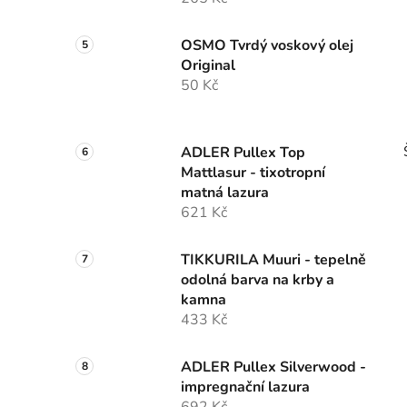
OSMO Tvrdý voskový olej
Original
50 Kč
ADLER Pullex Top
Mattlasur - tixotropní
matná lazura
621 Kč
TIKKURILA Muuri - tepelně
odolná barva na krby a
kamna
433 Kč
ADLER Pullex Silverwood -
impregnační lazura