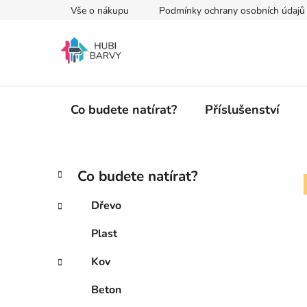
Přejít
Vše o nákupu
Podmínky ochrany osobních údajů
na
obsah
Co budete natírat?
Příslušenství
P
K
Přeskočit
Co budete natírat?
a
kategorie
o
t
s
Dřevo
e
t
g
Plast
r
o
a
r
Kov
i
n
e
n
Beton