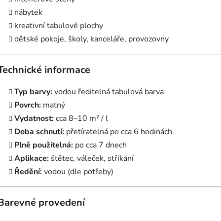
nábytek
kreativní tabulové plochy
dětské pokoje, školy, kanceláře, provozovny
Technické informace
Typ barvy:
vodou ředitelná tabulová barva
Povrch:
matný
Vydatnost:
cca 8–10 m² / l
Doba schnutí:
přetíratelná po cca 6 hodinách
Plně použitelná:
po cca 7 dnech
Aplikace:
štětec, váleček, stříkání
Ředění:
vodou (dle potřeby)
Barevné provedení