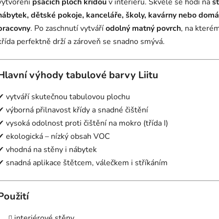
vytvoření
psacích ploch křídou
v interiéru. Skvěle se hodí na
s
nábytek, dětské pokoje, kanceláře, školy, kavárny nebo domá
pracovny
. Po zaschnutí vytváří
odolný matný povrch
, na které
křída perfektně drží a zároveň se snadno smývá.
Hlavní výhody tabulové barvy Liitu
✔ vytváří skutečnou tabulovou plochu
✔ výborná přilnavost křídy a snadné čištění
✔ vysoká odolnost proti čištění na mokro (třída I)
✔ ekologická – nízký obsah VOC
✔ vhodná na stěny i nábytek
✔ snadná aplikace štětcem, válečkem i stříkáním
Použití
interiérové stěny