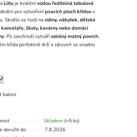
la
Liitu
je kvalitní
vodou ředitelná tabulová
 ideální pro vytvoření
psacích ploch křídou
v
ru. Skvěle se hodí na
stěny, nábytek, dětské
 kanceláře, školy, kavárny nebo domácí
ny
. Po zaschnutí vytváří
odolný matný povrch
,
ek.
ém křída perfektně drží a zároveň se snadno
t balení
nost
Skladem
(>5 ks)
 doručit do:
7.8.2026