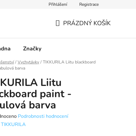
Přihlášení
Registrace
PRÁZDNÝ KOŠÍK
NÁKUPNÍ
KOŠÍK
adna
Značky
ušenství
/
Vychytávky
/
TIKKURILA Liitu blackboard
tabulová barva
KURILA Liitu
ckboard paint -
ulová barva
né
dnoceno
Podrobnosti hodnocení
ení
:
TIKKURILA
tu