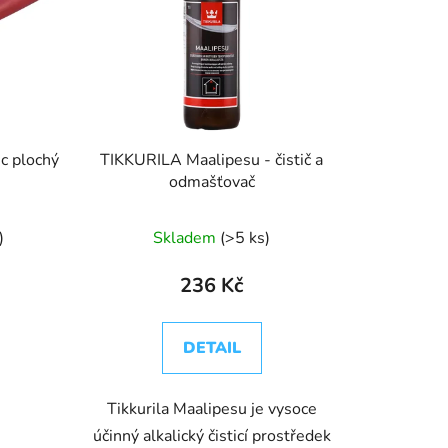
ec plochý
TIKKURILA Maalipesu - čistič a
odmašťovač
)
Skladem
(>5 ks)
236 Kč
DETAIL
Tikkurila Maalipesu je vysoce
účinný alkalický čisticí prostředek