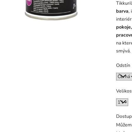
Tikkuri
je
barva
,
0,0
interié
z
pokoje,
5
pracov
hvězdič
na kter
smývá.
Odstín
Velikos
Dostup
Můžeme