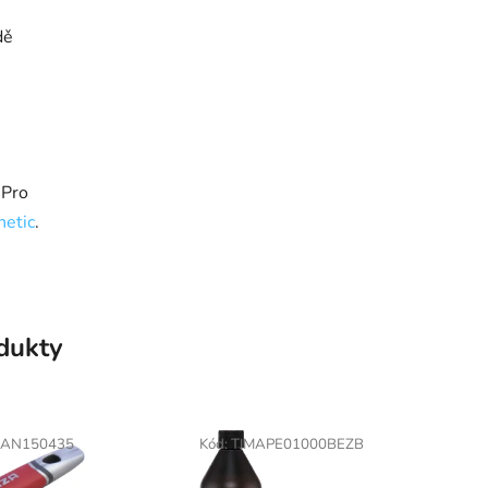
dě
 Pro
netic
.
odukty
AN150435
Kód:
TIMAPE01000BEZB