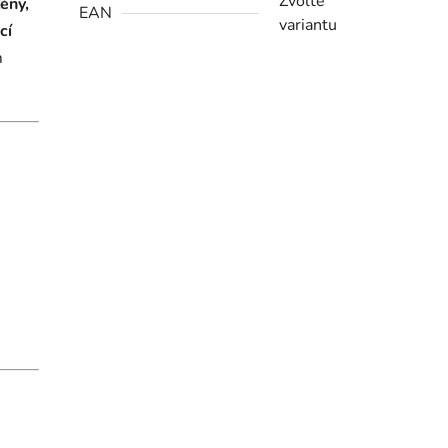
Zvolte
těny,
EAN
variantu
cí
m