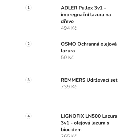
ADLER Pullex 3v1 -
impregnační lazura na
dřevo
494 Kč
OSMO Ochranná olejová
lazura
50 Kč
REMMERS Udržovací set
739 Kč
LIGNOFIX LN500 Lazura
3v1 - olejová lazura s
biocidem
265 Kč