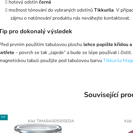
hotový odstín
černá
možnost tónování do vybraných odstínů
Tikkurila
. V přípa
zájmu o natónování produktu nás neváhejte kontaktovat.
Tip pro dokonalý výsledek
Před prvním použitím tabulovou plochu
lehce popište křídou a
setřete
– povrch se tak „zajede“ a bude se lépe používat i čistit.
magnetickou tabuli použijte pod tabulovou barvu
Tikkurila Mag
Související pr
TIP
Kód:
TIMABA00500SEDA
Kód: