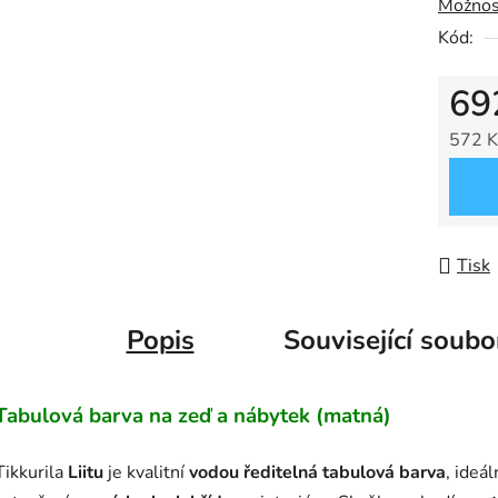
Možnos
Kód:
69
572 K
Měrná
Tisk
Popis
Související soubo
Tabulová barva na zeď a nábytek (matná)
Tikkurila
Liitu
je kvalitní
vodou ředitelná tabulová barva
, ideál