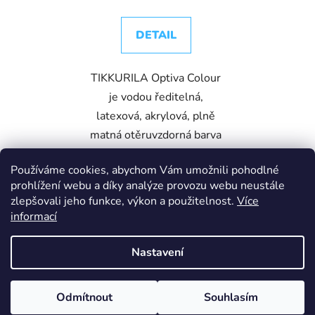
DETAIL
TIKKURILA Optiva Colour
je vodou ředitelná,
latexová, akrylová, plně
matná otěruvzdorná barva
na stěny v interiéru.
Používáme cookies, abychom Vám umožnili pohodlné
Velmi dobře kryje, nekape
prohlížení webu a díky analýze provozu webu neustále
a aplikace je opravdu
zlepšovali jeho funkce, výkon a použitelnost.
Více
snadná.
informací
Nastavení
Bílá
Z
Z důvodu dovolených je zákaznická linka mimo provoz. Pište
Odmítnout
Souhlasím
Vytvořil Shoptet
á
prosím e-maily - ty vyřizujeme přednostně. Děkujeme za pochopení.