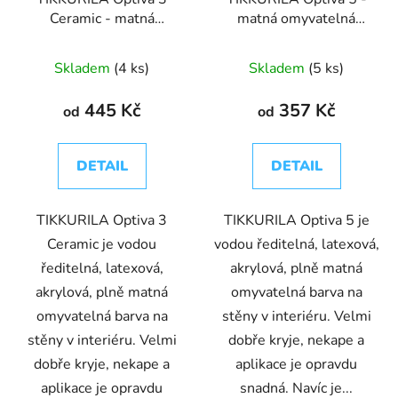
Ceramic - matná
matná omyvatelná
omyvatelná barva
barva
Skladem
(4 ks)
Skladem
(5 ks)
445 Kč
357 Kč
od
od
DETAIL
DETAIL
TIKKURILA Optiva 3
TIKKURILA Optiva 5 je
Ceramic je vodou
vodou ředitelná, latexová,
ředitelná, latexová,
akrylová, plně matná
akrylová, plně matná
omyvatelná barva na
omyvatelná barva na
stěny v interiéru. Velmi
stěny v interiéru. Velmi
dobře kryje, nekape a
dobře kryje, nekape a
aplikace je opravdu
aplikace je opravdu
snadná. Navíc je...