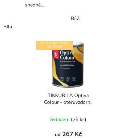
snadná....
Bílá
Bílá
MÍCHÁME ODSTÍN
NA PŘÁNÍ
TIKKURILA Optiva
Colour - otěruvzdorná
matná barva
Skladem
(>5 ks)
267 Kč
od