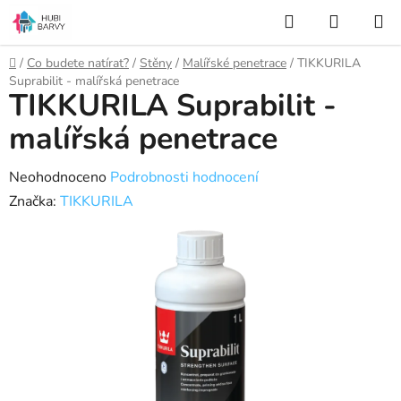
Přejít
Hledat
NÁKUP
na
KOŠÍK
obsah
Domů
/
Co budete natírat?
/
Stěny
/
Malířské penetrace
/
TIKKURILA
Suprabilit - malířská penetrace
TIKKURILA Suprabilit -
malířská penetrace
Průměrné
Neohodnoceno
Podrobnosti hodnocení
hodnocení
Značka:
TIKKURILA
produktu
je
0,0
z
5
hvězdiček.