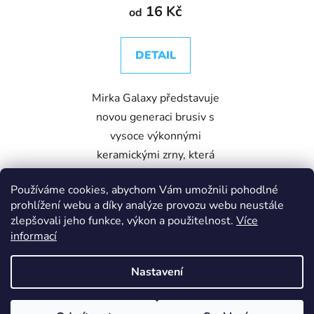
16 Kč
od
DETAIL
Mirka Galaxy představuje
novou generaci brusiv s
vysoce výkonnými
keramickými zrny, která
byla navržena pro
Používáme cookies, abychom Vám umožnili pohodlné
maximální efektivitu
prohlížení webu a díky analýze provozu webu neustále
broušení a dlouhou
zlepšovali jeho funkce, výkon a použitelnost.
Více
životnost. Díky unikátní...
informací
Nastavení
1 ks
50 ks
Z