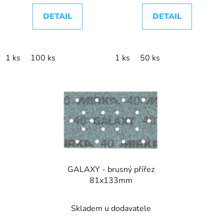
DETAIL
DETAIL
1 ks
100 ks
1 ks
50 ks
GALAXY - brusný přířez
81x133mm
Skladem u dodavatele