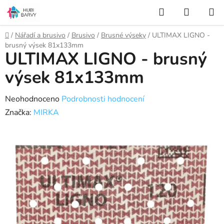
Přejít
Hledat
NÁKUP
na
KOŠÍK
obsah
Domů
/
Nářadí a brusivo
/
Brusivo
/
Brusné výseky
/
ULTIMAX LIGNO -
brusný výsek 81x133mm
ULTIMAX LIGNO - brusný
výsek 81x133mm
Průměrné
Neohodnoceno
Podrobnosti hodnocení
hodnocení
Značka:
MIRKA
produktu
je
0,0
z
5
hvězdiček.