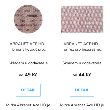
ABRANET ACE HD -
ABRANET ACE HD -
brusný kotouč pro
přířez pro bezprašné
bezprašné broušení Ø
broušení 81x133mm
125mm
Skladem u dodavatele
Skladem u dodavatele
49 Kč
44 Kč
od
od
DETAIL
DETAIL
Mirka Abranet Ace HD je
Mirka Abranet Ace HD je