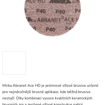
hvězdiček.
Mirka Abranet Ace HD je prémiové síťové brusivo určené
pro nejnáročnější brusné aplikace, kde běžná brusiva
nestačí. Díky kombinaci vysoce kvalitních keramických
brusných zrn a zesílené síťové konstrukce nabízí