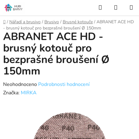
Přejít
Hledat
NÁKUP
na
KOŠÍK
obsah
Domů
/
Nářadí a brusivo
/
Brusivo
/
Brusné kotouče
/
ABRANET ACE HD
- brusný kotouč pro bezprašné broušení Ø 150mm
ABRANET ACE HD -
brusný kotouč pro
bezprašné broušení Ø
150mm
Průměrné
Neohodnoceno
Podrobnosti hodnocení
hodnocení
Značka:
MIRKA
produktu
je
0,0
z
5