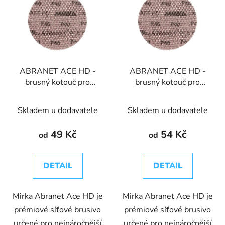
ABRANET ACE HD -
ABRANET ACE HD -
brusný kotouč pro
brusný kotouč pro
bezprašné broušení Ø
bezprašné broušení Ø
125mm
150mm
Skladem u dodavatele
Skladem u dodavatele
49 Kč
54 Kč
od
od
DETAIL
DETAIL
Mirka Abranet Ace HD je
Mirka Abranet Ace HD je
prémiové síťové brusivo
prémiové síťové brusivo
určené pro nejnáročnější
určené pro nejnáročnější