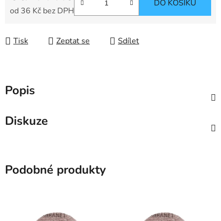
DO KOŠÍKU
od
36 Kč
bez DPH
Měrná cena:
Tisk
Zeptat se
Sdílet
Popis
Diskuze
Podobné produkty