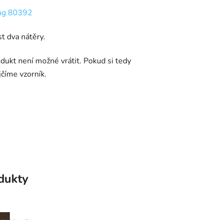
ng 80392
t dva nátěry.
dukt není možné vrátit. Pokud si tedy
jčíme vzorník.
odukty