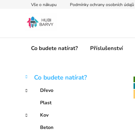
Přejít
Vše o nákupu
Podmínky ochrany osobních údajů
na
obsah
Co budete natírat?
Příslušenství
P
K
Přeskočit
Co budete natírat?
a
kategorie
o
t
s
Dřevo
e
t
g
Plast
r
o
a
r
Kov
i
n
e
n
Beton