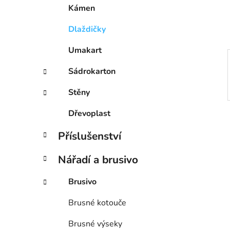
í
Kámen
p
a
Dlaždičky
n
Umakart
e
l
Sádrokarton
Stěny
Dřevoplast
Příslušenství
Nářadí a brusivo
Brusivo
Brusné kotouče
Brusné výseky