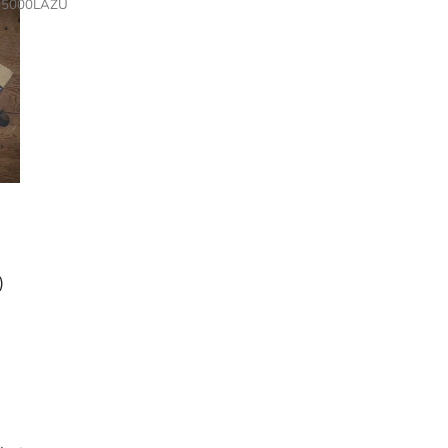
05000LAZU
)