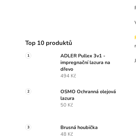
Top 10 produktů
ADLER Pullex 3v1 -
impregnační lazura na
dřevo
494 Kč
OSMO Ochranná olejová
lazura
50 Kč
Brusná houbička
48 Kč