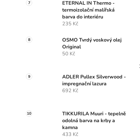
ETERNAL IN Thermo -
termoizolační malířská
barva do interiéru
235 Kč
OSMO Tvrdý voskový olej
Original
50 Kč
ADLER Pullex Silverwood -
impregnační lazura
692 Kč
TIKKURILA Muuri - tepelně
odolná barva na krby a
kamna
433 Kč