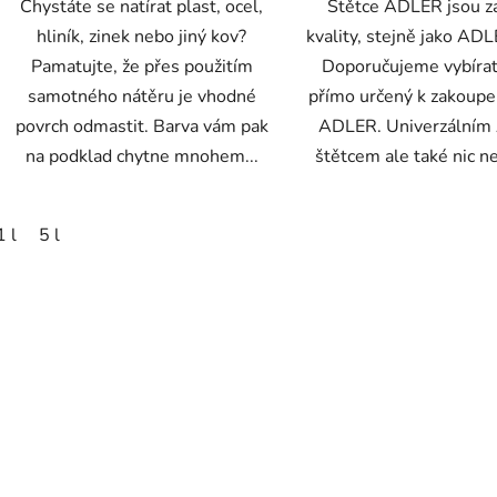
Chystáte se natírat plast, ocel,
Štětce ADLER jsou z
hliník, zinek nebo jiný kov?
kvality, stejně jako ADL
Pamatujte, že přes použitím
Doporučujeme vybírat
samotného nátěru je vhodné
přímo určený k zakoupe
povrch odmastit. Barva vám pak
ADLER. Univerzální
na podklad chytne mnohem...
štětcem ale také nic ne
1 l
5 l