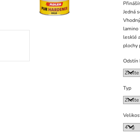
Přináší
je
Jedná s
0,0
Vhodný 
z
lamino 
5
lesklé 
hvězdič
plochy 
Odstín
Typ
Velikos