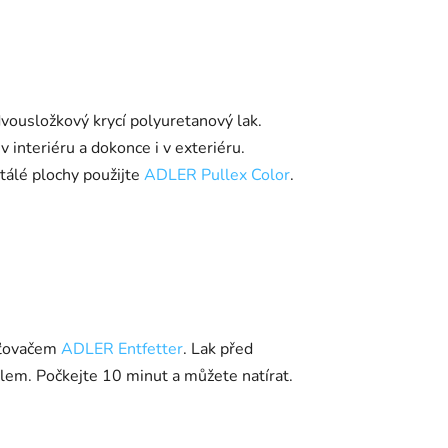
dvousložkový krycí polyuretanový lak.
 interiéru a dokonce i v exteriéru.
álé plochy použijte
ADLER Pullex Color
.
šťovačem
ADLER Entfetter
. Lak před
lem. Počkejte 10 minut a můžete natírat.