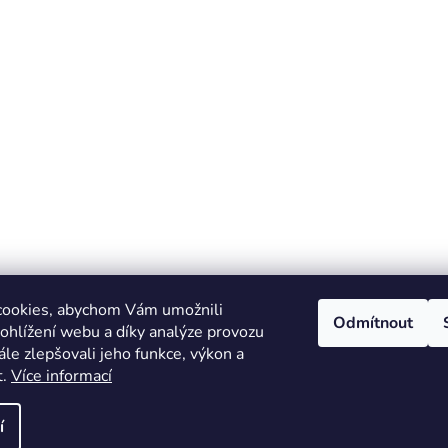
cookies, abychom Vám umožnili
Odmítnout
ohlížení webu a díky analýze provozu
le zlepšovali jeho funkce, výkon a
t.
Více informací
 ty
í