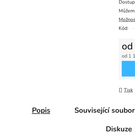
Dostup
Můžeme
Možnos
Kód:
o
od
1 
Měrná
Tisk
Popis
Související soubor
Diskuze