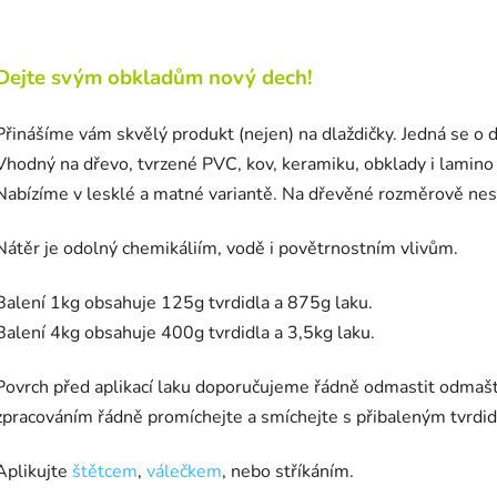
Dejte svým obkladům nový dech!
Přinášíme vám skvělý produkt (nejen) na dlaždičky. Jedná se o 
Vhodný na dřevo, tvrzené PVC, kov, keramiku, obklady i lamino v
Nabízíme v lesklé a matné variantě.
Na dřevěné rozměrově nest
Nátěr je odolný chemikáliím, vodě i povětrnostním vlivům.
Balení 1kg obsahuje 125g tvrdidla a 875g laku.
Balení 4kg obsahuje 400g tvrdidla a 3,5kg laku.
Povrch před aplikací laku doporučujeme řádně odmastit odma
zpracováním řádně promíchejte a smíchejte s přibaleným tvrdid
Aplikujte
štětcem
,
válečkem
, nebo stříkáním.