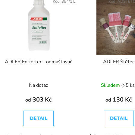
Kód:
354/1 L
Kód:
ADSTET
ADLER Entfetter - odmašťovač
ADLER Štětec
Na dotaz
Skladem
(>5 ks
303 Kč
130 Kč
od
od
DETAIL
DETAIL