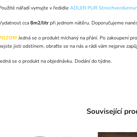
Použité nářadí vymyjte v ředidle
ADLER PUR Streichverdünnu
Vydatnost cca
8m2/litr
při jednom nátěru. Doporučujeme nanés
POZOR!
Jedná se o produkt míchaný na přání. Po zakoupení pro
nejste jisti odstínem, obraťte se na nás a rádi vám nejprve zapů
Jedná se o produkt na objednávku. Dodání do týdne.
Související pr