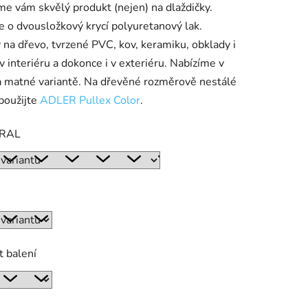
me vám skvělý produkt (nejen) na dlaždičky.
e o dvousložkový krycí polyuretanový lak.
na dřevo, tvrzené PVC, kov, keramiku, obklady i
v interiéru a dokonce i v exteriéru. Nabízíme v
a matné variantě.
Na dřevěné rozměrově nestálé
ek.
použijte
ADLER Pullex Color
.
 RAL
t balení