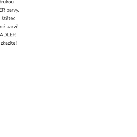
árukou
ER barvy.
 štětec
né barvě
m ADLER
zkazíte!