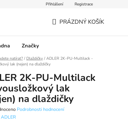
Přihlášení
Registrace
PRÁZDNÝ KOŠÍK
NÁKUPNÍ
KOŠÍK
adna
Značky
dete natírat?
/
Dlaždičky
/
ADLER 2K-PU-Multilack -
kový lak (nejen) na dlaždičky
LER 2K-PU-Multilack
vousložkový lak
jen) na dlaždičky
né
dnoceno
Podrobnosti hodnocení
ení
:
ADLER
tu