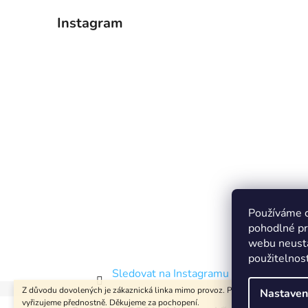
Instagram
Používáme 
pohodlné pr
webu neustá
použitelnos
Sledovat na Instagramu
Z důvodu dovolených je zákaznická linka mimo provoz. Pište prosím e-maily -
Nastaven
Z
vyřizujeme přednostně. Děkujeme za pochopení.