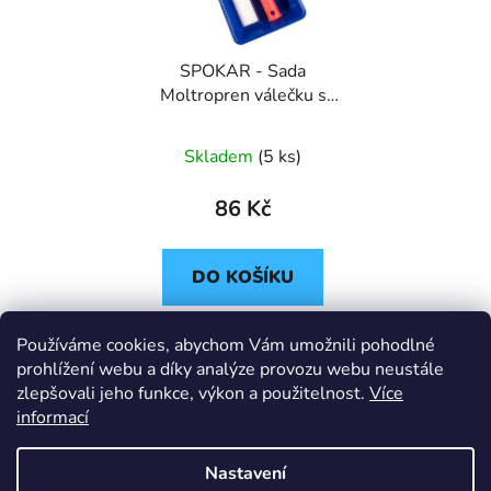
SPOKAR - Sada
Moltropren válečku s
vaničkou 100mm
Skladem
(5 ks)
86 Kč
DO KOŠÍKU
Sada Moltropren válečku
Používáme cookies, abychom Vám umožnili pohodlné
prohlížení webu a díky analýze provozu webu neustále
s držadlem a vaničkou
zlepšovali jeho funkce, výkon a použitelnost.
Více
100mm pro vodou
informací
ředitelné i syntetické
barvy a laky.
Nastavení