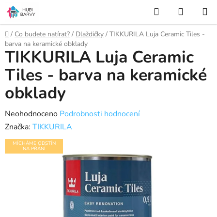
Přejít
Hledat
NÁKUP
na
KOŠÍK
obsah
Domů
/
Co budete natírat?
/
Dlaždičky
/
TIKKURILA Luja Ceramic Tiles -
barva na keramické obklady
TIKKURILA Luja Ceramic
Tiles - barva na keramické
obklady
Průměrné
Neohodnoceno
Podrobnosti hodnocení
hodnocení
Značka:
TIKKURILA
produktu
MÍCHÁME ODSTÍN
NA PŘÁNÍ
je
0,0
z
5
hvězdiček.