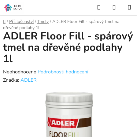
Přejít
Hledat
NÁKUP
na
KOŠÍK
obsah
Domů
/
Příslušenství
/
Tmely
/
ADLER Floor Fill - spárový tmel na
dřevěné podlahy 1l
ADLER Floor Fill - spárový
tmel na dřevěné podlahy
1l
Průměrné
Neohodnoceno
Podrobnosti hodnocení
hodnocení
Značka:
ADLER
produktu
je
0,0
z
5
hvězdiček.