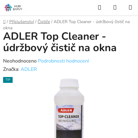
Přejít
Hledat
NÁKUP
na
KOŠÍK
obsah
Domů
/
Příslušenství
/
Čističe
/
ADLER Top Cleaner - údržbový čistič na
okna
ADLER Top Cleaner -
údržbový čistič na okna
Průměrné
Neohodnoceno
Podrobnosti hodnocení
hodnocení
Značka:
ADLER
produktu
TIP
je
0,0
z
5
hvězdiček.