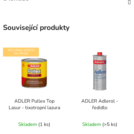
Související produkty
MÍCHÁME ODSTÍN
NA PŘÁNÍ
ADLER Pullex Top
ADLER Adlerol -
Lasur - tixotropní lazura
ředidlo
Skladem
(1 ks)
Skladem
(>5 ks)