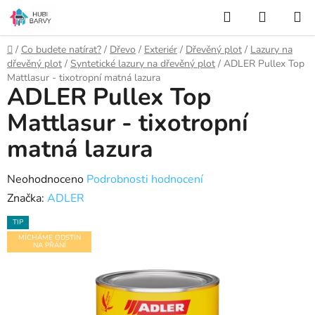
Přejít
Hledat
NÁKUP
na
KOŠÍK
obsah
Domů
/
Co budete natírat?
/
Dřevo
/
Exteriér
/
Dřevěný plot
/
Lazury na
dřevěný plot
/
Syntetické lazury na dřevěný plot
/
ADLER Pullex Top
Mattlasur - tixotropní matná lazura
ADLER Pullex Top
Mattlasur - tixotropní
matná lazura
Průměrné
Neohodnoceno
Podrobnosti hodnocení
hodnocení
Značka:
ADLER
produktu
TIP
je
MÍCHÁME ODSTÍN
NA PŘÁNÍ
0,0
z
5
hvězdiček.