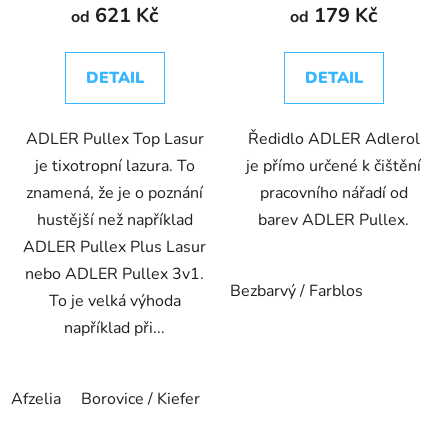
621 Kč
179 Kč
od
od
DETAIL
DETAIL
ADLER Pullex Top Lasur
Ředidlo ADLER Adlerol
je tixotropní lazura. To
je přímo určené k čištění
znamená, že je o poznání
pracovního nářadí od
hustější než například
barev ADLER Pullex.
ADLER Pullex Plus Lasur
nebo ADLER Pullex 3v1.
Bezbarvý / Farblos
To je velká výhoda
například při...
Afzelia
Borovice / Kiefer
Dub / Eiche
Kaštan / Kastanie