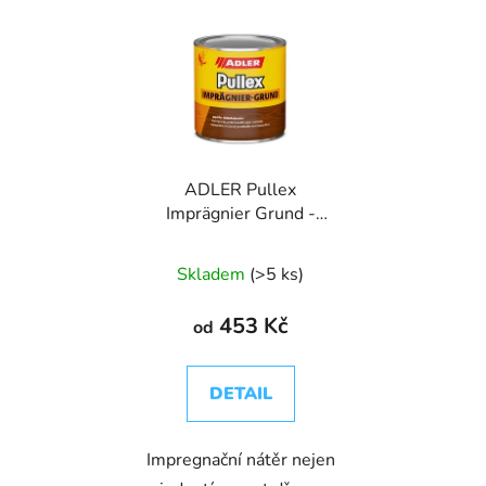
ADLER Pullex
Imprägnier Grund -
impregnace na dřevo
Skladem
(>5 ks)
453 Kč
od
DETAIL
Impregnační nátěr nejen