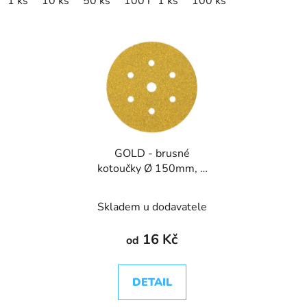
1 ks
10 ks
50 ks
100 ks
1 ks
100 ks
GOLD - brusné
kotoučky Ø 150mm, 7
děr
Skladem u dodavatele
16 Kč
od
DETAIL