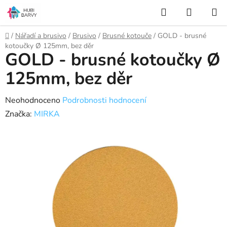
Přejít
Hledat
NÁKUP
na
KOŠÍK
obsah
Domů
/
Nářadí a brusivo
/
Brusivo
/
Brusné kotouče
/
GOLD - brusné
kotoučky Ø 125mm, bez děr
GOLD - brusné kotoučky Ø
125mm, bez děr
Průměrné
Neohodnoceno
Podrobnosti hodnocení
hodnocení
Značka:
MIRKA
produktu
je
0,0
z
5
hvězdiček.