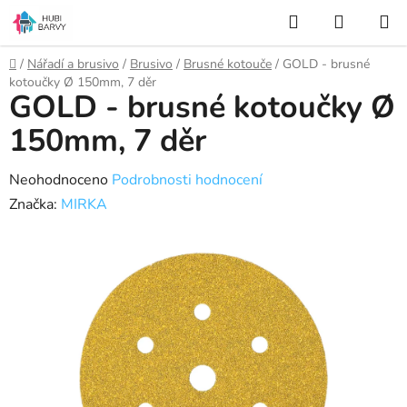
Přejít
Hledat
NÁKUP
na
KOŠÍK
obsah
Domů
/
Nářadí a brusivo
/
Brusivo
/
Brusné kotouče
/
GOLD - brusné
kotoučky Ø 150mm, 7 děr
GOLD - brusné kotoučky Ø
150mm, 7 děr
Průměrné
Neohodnoceno
Podrobnosti hodnocení
hodnocení
Značka:
MIRKA
produktu
je
0,0
z
5
hvězdiček.