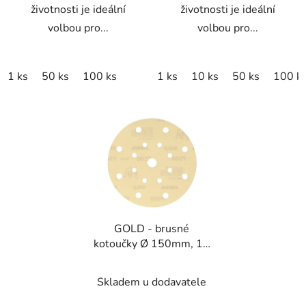
životnosti je ideální
životnosti je ideální
volbou pro...
volbou pro...
1 ks
50 ks
100 ks
1 ks
10 ks
50 ks
100 k
GOLD - brusné
kotoučky Ø 150mm, 17
děr
Skladem u dodavatele