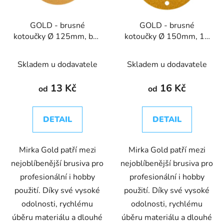
GOLD - brusné
GOLD - brusné
kotoučky Ø 125mm, bez
kotoučky Ø 150mm, 15
děr
děr
Skladem u dodavatele
Skladem u dodavatele
13 Kč
16 Kč
od
od
DETAIL
DETAIL
Mirka Gold patří mezi
Mirka Gold patří mezi
nejoblíbenější brusiva pro
nejoblíbenější brusiva pro
profesionální i hobby
profesionální i hobby
použití. Díky své vysoké
použití. Díky své vysoké
odolnosti, rychlému
odolnosti, rychlému
úběru materiálu a dlouhé
úběru materiálu a dlouhé