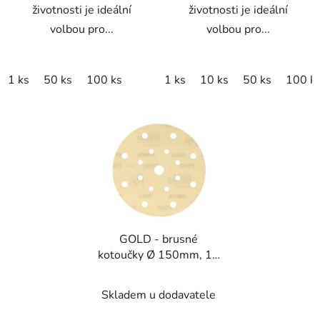
životnosti je ideální
životnosti je ideální
volbou pro...
volbou pro...
1 ks
50 ks
100 ks
1 ks
10 ks
50 ks
100 k
GOLD - brusné
kotoučky Ø 150mm, 17
děr
Skladem u dodavatele