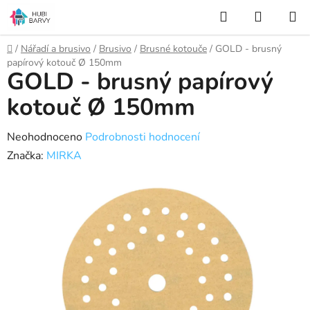
Přejít
Hledat
NÁKUP
na
KOŠÍK
obsah
Domů
/
Nářadí a brusivo
/
Brusivo
/
Brusné kotouče
/
GOLD - brusný
papírový kotouč Ø 150mm
GOLD - brusný papírový
kotouč Ø 150mm
Průměrné
Neohodnoceno
Podrobnosti hodnocení
hodnocení
Značka:
MIRKA
produktu
je
0,0
z
5
hvězdiček.