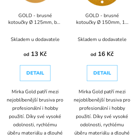
GOLD - brusné
GOLD - brusné
kotoučky Ø 125mm, bez
kotoučky Ø 150mm, 15
děr
děr
Skladem u dodavatele
Skladem u dodavatele
13 Kč
16 Kč
od
od
DETAIL
DETAIL
Mirka Gold patří mezi
Mirka Gold patří mezi
nejoblíbenější brusiva pro
nejoblíbenější brusiva pro
profesionální i hobby
profesionální i hobby
použití. Díky své vysoké
použití. Díky své vysoké
odolnosti, rychlému
odolnosti, rychlému
úběru materiálu a dlouhé
úběru materiálu a dlouhé