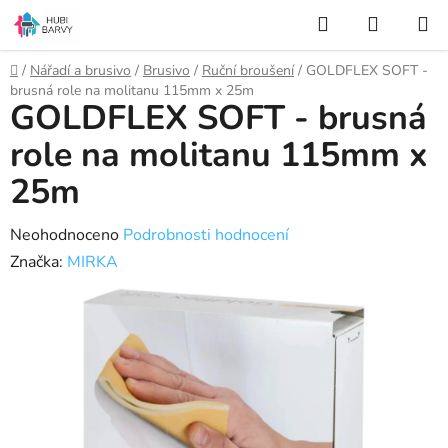
Přejít
Hledat
NÁKUP
na
KOŠÍK
obsah
Domů
/
Nářadí a brusivo
/
Brusivo
/
Ruční broušení
/
GOLDFLEX SOFT -
brusná role na molitanu 115mm x 25m
GOLDFLEX SOFT - brusná
role na molitanu 115mm x
25m
Průměrné
Neohodnoceno
Podrobnosti hodnocení
hodnocení
Značka:
MIRKA
produktu
je
0,0
z
5
hvězdiček.