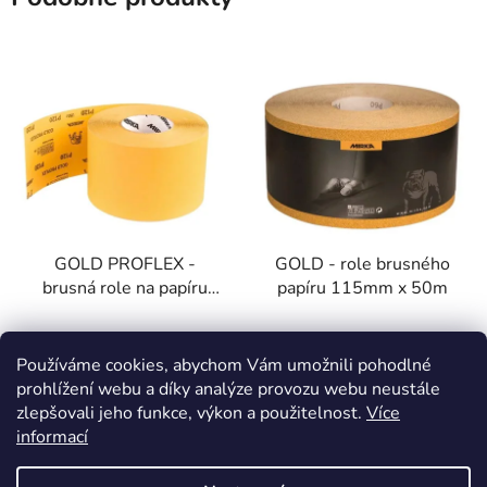
GOLD PROFLEX -
GOLD - role brusného
brusná role na papíru
papíru 115mm x 50m
115mm x 50m
Skladem u dodavatele
Skladem u dodavatele
Používáme cookies, abychom Vám umožnili pohodlné
prohlížení webu a díky analýze provozu webu neustále
2 392 Kč
1 697 Kč
od
od
zlepšovali jeho funkce, výkon a použitelnost.
Více
informací
DETAIL
DETAIL