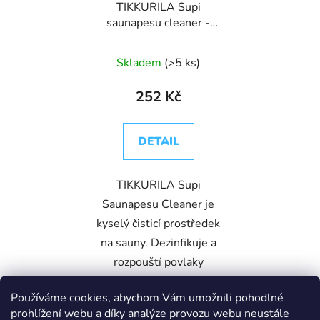
TIKKURILA Supi
saunapesu cleaner -
čisticí prostředek na
sauny
Skladem
(>5 ks)
252 Kč
DETAIL
TIKKURILA Supi
Saunapesu Cleaner je
kyselý čisticí prostředek
na sauny. Dezinfikuje a
rozpouští povlaky
vápenných sedimentů v
Používáme cookies, abychom Vám umožnili pohodlné
saunách a vlhkých
prohlížení webu a díky analýze provozu webu neustále
místnostech.