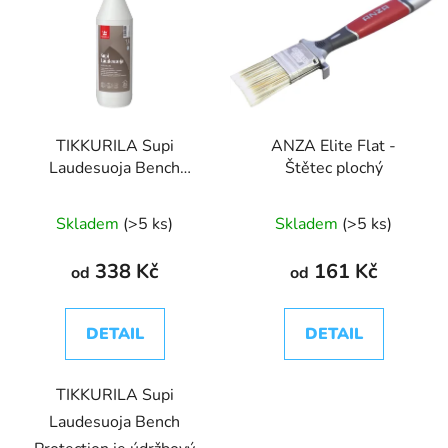
TIKKURILA Supi
ANZA Elite Flat -
Laudesuoja Bench
Štětec plochý
Protection - údržbový
olej na saunové lavičky
Skladem
(>5 ks)
Skladem
(>5 ks)
338 Kč
161 Kč
od
od
DETAIL
DETAIL
TIKKURILA Supi
Laudesuoja Bench