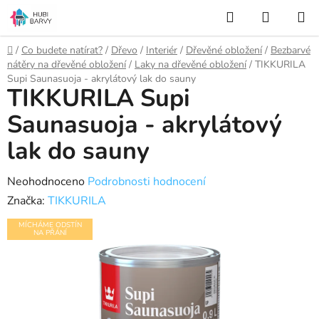
Přejít
Hledat
NÁKUP
na
KOŠÍK
obsah
Domů
/
Co budete natírat?
/
Dřevo
/
Interiér
/
Dřevěné obložení
/
Bezbarvé
nátěry na dřevěné obložení
/
Laky na dřevěné obložení
/
TIKKURILA
Supi Saunasuoja - akrylátový lak do sauny
TIKKURILA Supi
Saunasuoja - akrylátový
lak do sauny
Průměrné
Neohodnoceno
Podrobnosti hodnocení
hodnocení
Značka:
TIKKURILA
produktu
MÍCHÁME ODSTÍN
NA PŘÁNÍ
je
0,0
z
5
hvězdiček.