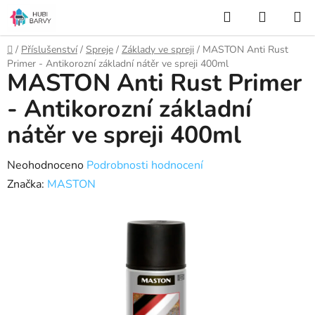
Přejít
Hledat
NÁKUP
na
KOŠÍK
obsah
Domů
/
Příslušenství
/
Spreje
/
Základy ve spreji
/
MASTON Anti Rust
Primer - Antikorozní základní nátěr ve spreji 400ml
MASTON Anti Rust Primer
- Antikorozní základní
nátěr ve spreji 400ml
Průměrné
Neohodnoceno
Podrobnosti hodnocení
hodnocení
Značka:
MASTON
produktu
je
0,0
z
5
hvězdiček.