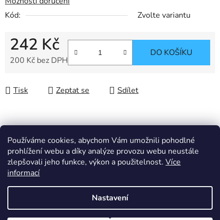
Možnosti doručení
Kód:
Zvolte variantu
242 Kč
DO KOŠÍKU
200 Kč bez DPH
Měrná cena:
Tisk
Zeptat se
Sdílet
Popis
Používáme cookies, abychom Vám umožnili pohodlné
prohlížení webu a díky analýze provozu webu neustále
zlepšovali jeho funkce, výkon a použitelnost.
Více
Související soubory (3)
informací
Nastavení
Diskuze