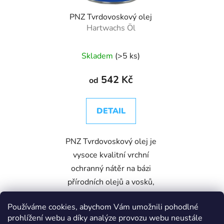
PNZ Tvrdovoskový olej
Hartwachs Öl
Skladem
(>5 ks)
542 Kč
od
DETAIL
PNZ Tvrdovoskový olej je
vysoce kvalitní vrchní
ochranný nátěr na bázi
přírodních olejů a vosků,
navržený pro všechny
Používáme cookies, abychom Vám umožnili pohodlné
silně namáhané povrchy v
prohlížení webu a díky analýze provozu webu neustále
interiéru. Díky svému