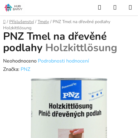
Přejít
Hledat
NÁKUP
na
KOŠÍK
obsah
Domů
/
Příslušenství
/
Tmely
/
PNZ Tmel na dřevěné podlahy
Holzkittlösung
PNZ Tmel na dřevěné
podlahy
Holzkittlösung
Průměrné
Neohodnoceno
Podrobnosti hodnocení
hodnocení
Značka:
PNZ
produktu
je
0,0
z
5
hvězdiček.