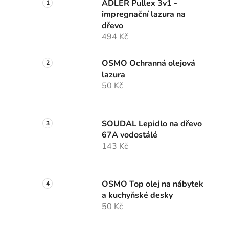
ADLER Pullex 3v1 -
impregnační lazura na
dřevo
494 Kč
OSMO Ochranná olejová
lazura
50 Kč
SOUDAL Lepidlo na dřevo
67A vodostálé
143 Kč
OSMO Top olej na nábytek
a kuchyňské desky
50 Kč