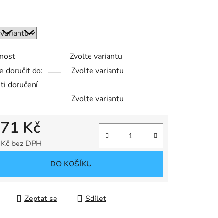
ek.
nost
Zvolte variantu
 doručit do:
Zvolte variantu
ti doručení
Zvolte variantu
d
71 Kč
 Kč
bez DPH
 cena:
DO KOŠÍKU
Zeptat se
Sdílet