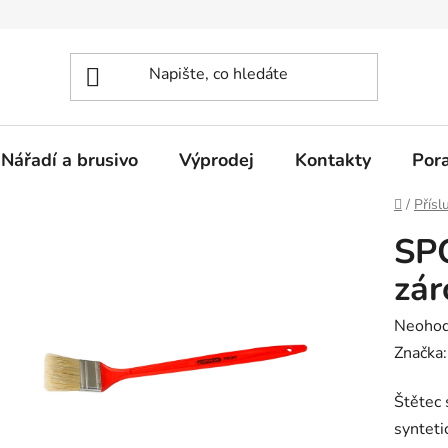
Nářadí a brusivo
Výprodej
Kontakty
Por
Domů
/
Přísl
SP
zá
Průměr
Neoho
hodnoc
Značka
produk
Štětec 
je
synteti
0,0