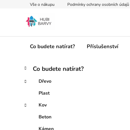
Přejít
Vše o nákupu
Podmínky ochrany osobních údajů
na
obsah
Co budete natírat?
Příslušenství
P
K
Přeskočit
Co budete natírat?
a
kategorie
o
t
s
Dřevo
e
t
g
Plast
r
o
a
r
Kov
i
n
e
n
Beton
í
Kámen