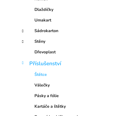
p
a
Dlaždičky
n
Umakart
e
l
Sádrokarton
Stěny
Dřevoplast
Příslušenství
Štětce
Válečky
Pásky a fólie
Kartáče a štětky