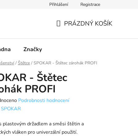
Přihlášení
Registrace
PRÁZDNÝ KOŠÍK
NÁKUPNÍ
KOŠÍK
adna
Značky
ušenství
/
Štětce
/
SPOKAR - Štětec zárohák PROFI
OKAR - Štětec
rohák PROFI
né
dnoceno
Podrobnosti hodnocení
ení
:
SPOKAR
tu
s plastovým držadlem a směsi štětin a
ckých vláken pro univerzální použití.