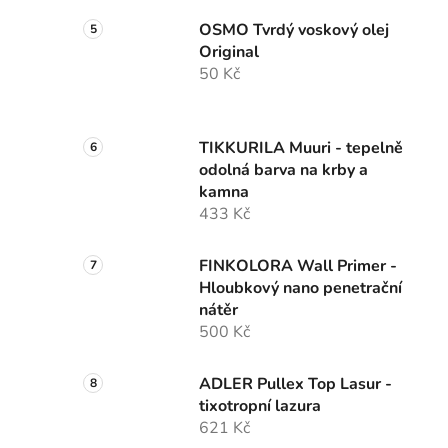
OSMO Tvrdý voskový olej
Original
50 Kč
TIKKURILA Muuri - tepelně
odolná barva na krby a
kamna
433 Kč
FINKOLORA Wall Primer -
Hloubkový nano penetrační
nátěr
500 Kč
ADLER Pullex Top Lasur -
tixotropní lazura
621 Kč