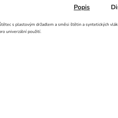
Popis
Di
Štětec s plastovým držadlem a směsi štětin a syntetických vlá
pro univerzální použití.