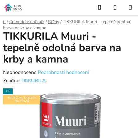
Přejít
Hledat
NÁKUP
na
KOŠÍK
obsah
Domů
/
Co budete natírat?
/
Stěny
/
TIKKURILA Muuri - tepelně odolná
barva na krby a kamna
TIKKURILA Muuri -
tepelně odolná barva na
krby a kamna
Průměrné
Neohodnoceno
Podrobnosti hodnocení
hodnocení
Značka:
TIKKURILA
produktu
TIP
je
MÍCHÁME ODSTÍN
NA PŘÁNÍ
0,0
z
5
hvězdiček.