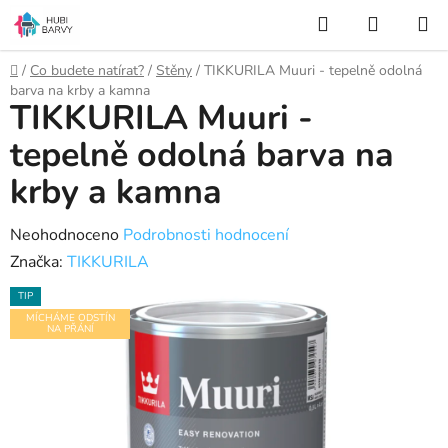
Přejít
Hledat
NÁKUP
na
KOŠÍK
obsah
Domů
/
Co budete natírat?
/
Stěny
/
TIKKURILA Muuri - tepelně odolná
barva na krby a kamna
TIKKURILA Muuri -
tepelně odolná barva na
krby a kamna
Průměrné
Neohodnoceno
Podrobnosti hodnocení
hodnocení
Značka:
TIKKURILA
produktu
TIP
je
MÍCHÁME ODSTÍN
NA PŘÁNÍ
0,0
z
5
hvězdiček.