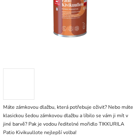
hvězdiček.
Máte zámkovou dlažbu, která potřebuje oživit? Nebo máte
klasickou šedou zámkovou dlažbu a líbilo se vám ji mít v
jiné barvě? Pak je vodou ředitelné mořidlo TIKKURILA
Patio Kivikuullote nejlepší volba!