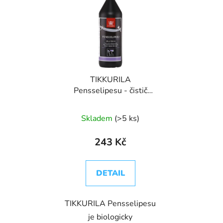
TIKKURILA
Pensselipesu - čistič
štětců
Skladem
(>5 ks)
243 Kč
DETAIL
TIKKURILA Pensselipesu
je biologicky