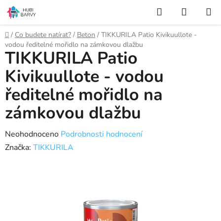
Přejít
Hledat
NÁKUP
na
KOŠÍK
obsah
Domů
/
Co budete natírat?
/
Beton
/
TIKKURILA Patio Kivikuullote -
vodou ředitelné mořidlo na zámkovou dlažbu
TIKKURILA Patio
Kivikuullote - vodou
ředitelné mořidlo na
zámkovou dlažbu
Průměrné
Neohodnoceno
Podrobnosti hodnocení
hodnocení
Značka:
TIKKURILA
produktu
je
0,0
z
5