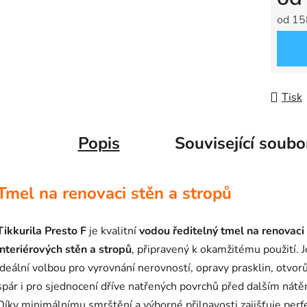
od
15
Měrná
Tisk
Popis
Související soubo
Tmel na renovaci stěn a stropů
Tikkurila Presto F
je kvalitní
vodou ředitelný tmel na renovaci
interiérových stěn a stropů
, připravený k okamžitému použití. J
ideální volbou pro vyrovnání nerovností, opravy prasklin, otvorů
spár i pro sjednocení dříve natřených povrchů před dalším nátě
Díky minimálnímu smrštění a výborné přilnavosti zajišťuje perf