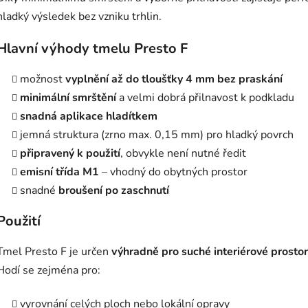
hladký výsledek bez vzniku trhlin.
Hlavní výhody tmelu Presto F
možnost
vyplnění až do tloušťky 4 mm bez praskání
minimální smrštění
a velmi dobrá přilnavost k podkladu
snadná aplikace hladítkem
jemná struktura (zrno max. 0,15 mm) pro hladký povrch
připravený k použití
, obvykle není nutné ředit
emisní třída M1
– vhodný do obytných prostor
snadné
broušení po zaschnutí
Použití
Tmel Presto F je určen
výhradně pro suché interiérové prosto
Hodí se zejména pro:
vyrovnání celých ploch nebo lokální opravy