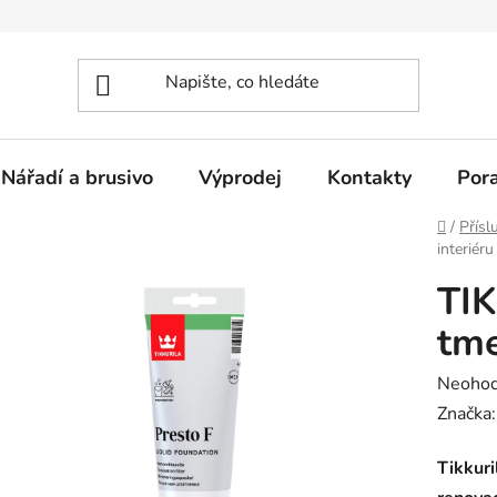
Nářadí a brusivo
Výprodej
Kontakty
Por
Domů
/
Přísl
interiéru
TIK
tme
Průměr
Neoho
hodnoc
Značka
produk
Tikkuri
je