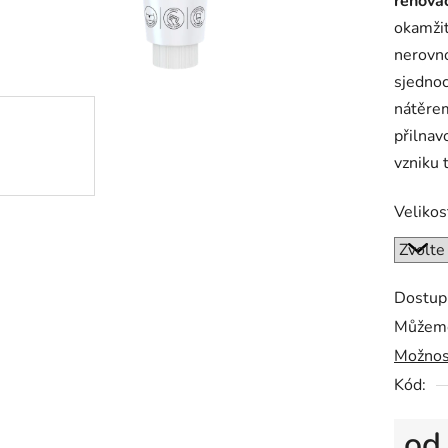
renovac
0,0
okamžit
z
nerovno
5
sjednoc
hvězdič
nátěre
přilnav
vzniku t
Velikos
Dostup
Můžeme
Možnos
Kód:
o