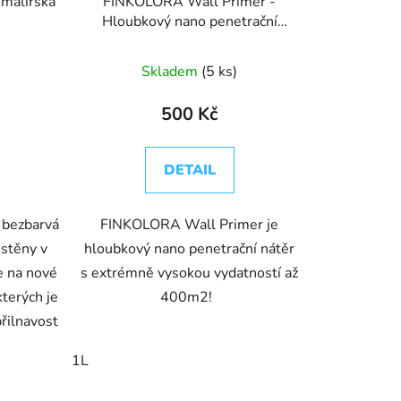
 malířská
FINKOLORA Wall Primer -
Hloubkový nano penetrační
nátěr
Skladem
(5 ks)
500 Kč
DETAIL
 bezbarvá
FINKOLORA Wall Primer je
 stěny v
hloubkový nano penetrační nátěr
e na nové
s extrémně vysokou vydatností až
kterých je
400m2!
přilnavost
1L