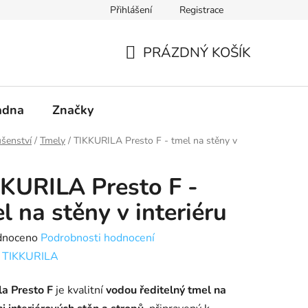
Přihlášení
Registrace
PRÁZDNÝ KOŠÍK
NÁKUPNÍ
KOŠÍK
adna
Značky
ušenství
/
Tmely
/
TIKKURILA Presto F - tmel na stěny v
KURILA Presto F -
l na stěny v interiéru
né
dnoceno
Podrobnosti hodnocení
ení
:
TIKKURILA
tu
la Presto F
je kvalitní
vodou ředitelný tmel na