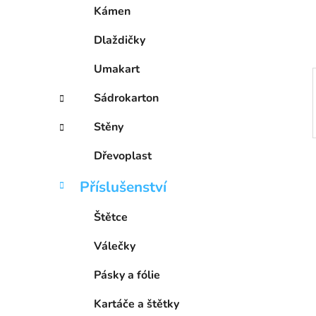
í
Kámen
p
a
Dlaždičky
n
Umakart
e
l
Sádrokarton
Stěny
Dřevoplast
Příslušenství
Štětce
Válečky
Pásky a fólie
Kartáče a štětky