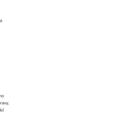
 a
dno
ravy,
ácí