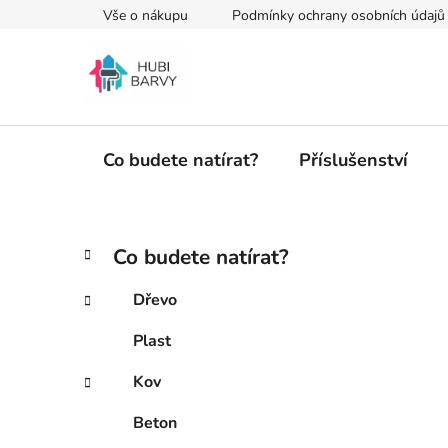
Přejít
Vše o nákupu
Podmínky ochrany osobních údajů
na
obsah
Co budete natírat?
Příslušenství
P
K
Přeskočit
Co budete natírat?
a
kategorie
o
t
s
Dřevo
e
t
g
Plast
r
o
a
r
Kov
i
n
e
n
Beton