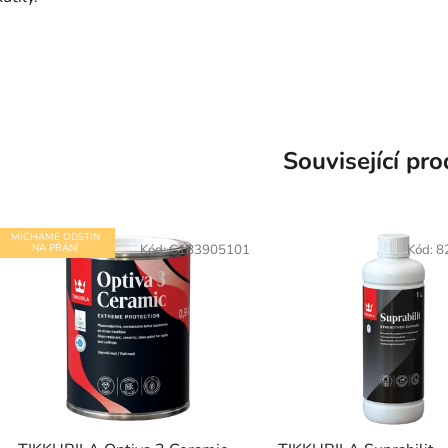
Související pr
MÍCHÁME ODSTÍN
NA PŘÁNÍ
Kód:
C183905101
Kód:
8