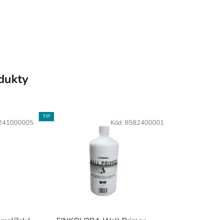
odukty
TIP
241000005
Kód:
8582400001