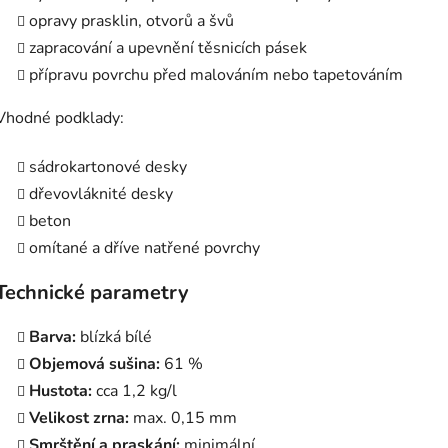
opravy prasklin, otvorů a švů
zapracování a upevnění těsnicích pásek
přípravu povrchu před malováním nebo tapetováním
Vhodné podklady:
sádrokartonové desky
dřevovláknité desky
beton
omítané a dříve natřené povrchy
Technické parametry
Barva:
blízká bílé
Objemová sušina:
61 %
Hustota:
cca 1,2 kg/l
Velikost zrna:
max. 0,15 mm
Smrštění a praskání:
minimální