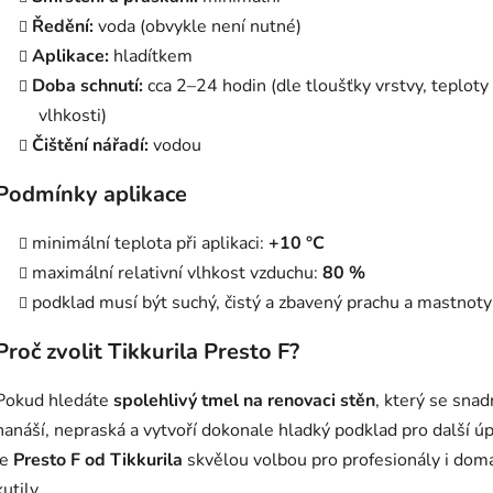
Ředění:
voda (obvykle není nutné)
Aplikace:
hladítkem
Doba schnutí:
cca 2–24 hodin (dle tloušťky vrstvy, teploty
vlhkosti)
Čištění nářadí:
vodou
Podmínky aplikace
minimální teplota při aplikaci:
+10 °C
maximální relativní vlhkost vzduchu:
80 %
podklad musí být suchý, čistý a zbavený prachu a mastnoty
Proč zvolit Tikkurila Presto F?
Pokud hledáte
spolehlivý tmel na renovaci stěn
, který se sna
nanáší, nepraská a vytvoří dokonale hladký podklad pro další úp
je
Presto F od Tikkurila
skvělou volbou pro profesionály i dom
kutily.