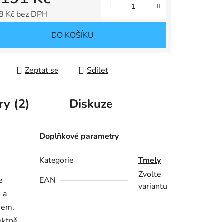
8 Kč
bez DPH
 cena:
DO KOŠÍKU
Zeptat se
Sdílet
ry (2)
Diskuze
Doplňkové parametry
Kategorie
Tmely
Zvolte
e
EAN
variantu
 a
rem.
ektně