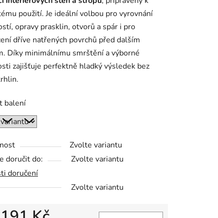
i interiérových stěn a stropů
, připravený k
ému použití. Je ideální volbou pro vyrovnání
stí, opravy prasklin, otvorů a spár i pro
ení dříve natřených povrchů před dalším
ek.
m. Díky minimálnímu smrštění a výborné
osti zajišťuje perfektně hladký výsledek bez
rhlin.
t balení
nost
Zvolte variantu
 doručit do:
Zvolte variantu
ti doručení
Zvolte variantu
d
191 Kč