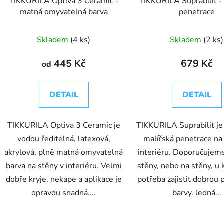
TIKKURILA Optiva 3 Ceramic -
TIKKURILA Suprabilit -
matná omyvatelná barva
penetrace
Skladem
(4 ks)
Skladem
(2 ks)
445 Kč
679 Kč
od
DETAIL
DETAIL
TIKKURILA Optiva 3 Ceramic je
TIKKURILA Suprabilit je
vodou ředitelná, latexová,
malířská penetrace na
akrylová, plně matná omyvatelná
interiéru. Doporučujem
barva na stěny v interiéru. Velmi
stěny, nebo na stěny, u 
dobře kryje, nekape a aplikace je
potřeba zajistit dobrou 
opravdu snadná....
barvy. Jedná...