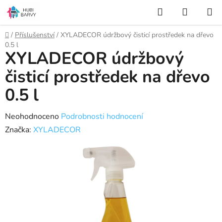
Přejít
Hledat
NÁKUP
na
KOŠÍK
obsah
Domů
/
Příslušenství
/
XYLADECOR údržbový čisticí prostředek na dřevo
0.5 l
XYLADECOR údržbový
čisticí prostředek na dřevo
0.5 l
Průměrné
Neohodnoceno
Podrobnosti hodnocení
hodnocení
Značka:
XYLADECOR
produktu
je
0,0
z
5
hvězdiček.