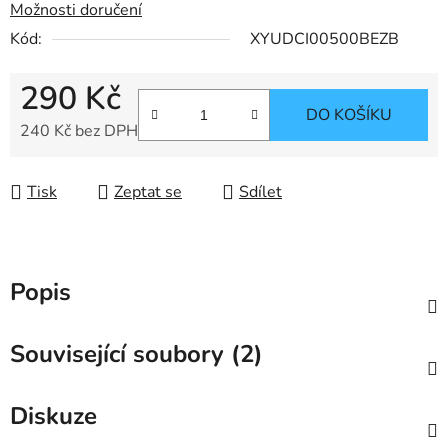
Možnosti doručení
Kód:
XYUDCI00500BEZB
290 Kč
DO KOŠÍKU
240 Kč bez DPH
Měrná cena:
Tisk
Zeptat se
Sdílet
Popis
Související soubory (2)
Diskuze