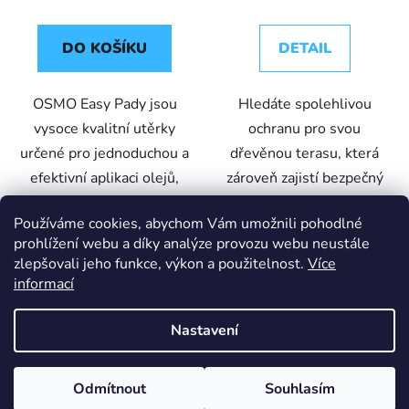
DO KOŠÍKU
DETAIL
OSMO Easy Pady jsou
Hledáte spolehlivou
vysoce kvalitní utěrky
ochranu pro svou
určené pro jednoduchou a
dřevěnou terasu, která
efektivní aplikaci olejů,
zároveň zajistí bezpečný
vosků a čisticích
povrch? Sáhněte po
Používáme cookies, abychom Vám umožnili pohodlné
prostředků na dřevěné
Xyladecor Terrace –
prohlížení webu a díky analýze provozu webu neustále
povrchy. Jsou ideální pro
vysoce kvalitní lazura na
zlepšovali jeho funkce, výkon a použitelnost.
Více
rovnoměrné...
bázi rozpouštědel,...
informací
Nastavení
Bezbarvý
Borovice
Teak
Z
Z důvodu dovolených je zákaznická linka mimo provoz. Pište
Odmítnout
Souhlasím
Vytvořil Shoptet
á
prosím e-maily - ty vyřizujeme přednostně. Děkujeme za pochopení.