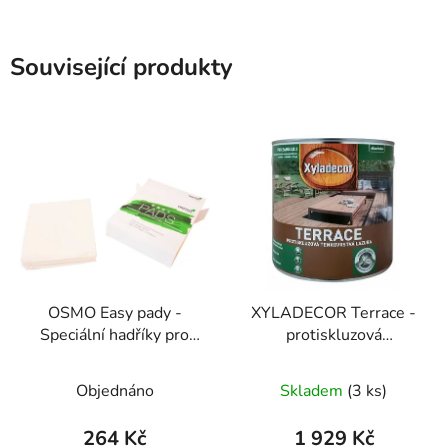
Související produkty
OSMO Easy pady -
XYLADECOR Terrace -
Speciální hadříky pro
protiskluzová
údržbu dřevěných
tenkovrstvá lazura na
povrchů 325x340mm
dřevěné terasy
Objednáno
Skladem
(3 ks)
(balení 10ks)
264 Kč
1 929 Kč