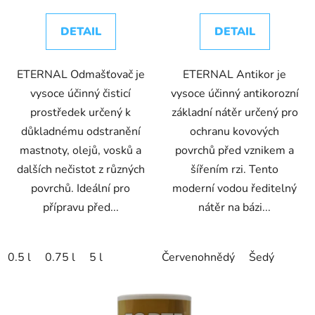
DETAIL
DETAIL
ETERNAL Odmašťovač je
ETERNAL Antikor je
vysoce účinný čisticí
vysoce účinný antikorozní
prostředek určený k
základní nátěr určený pro
důkladnému odstranění
ochranu kovových
mastnoty, olejů, vosků a
povrchů před vznikem a
dalších nečistot z různých
šířením rzi. Tento
povrchů. Ideální pro
moderní vodou ředitelný
přípravu před...
nátěr na bázi...
0.5 l
0.75 l
5 l
Červenohnědý
Šedý