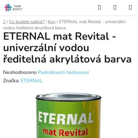
Přejít
Hledat
NÁKUP
na
KOŠÍK
obsah
Domů
/
Co budete natírat?
/
Kov
/
ETERNAL mat Revital - univerzální
vodou ředitelná akrylátová barva
ETERNAL mat Revital -
univerzální vodou
ředitelná akrylátová barva
Průměrné
Neohodnoceno
Podrobnosti hodnocení
hodnocení
Značka:
ETERNAL
produktu
je
0,0
z
5
hvězdiček.