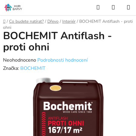
Přejít
Hledat
NÁKUP
na
KOŠÍK
obsah
Domů
/
Co budete natírat?
/
Dřevo
/
Interiér
/
BOCHEMIT Antiflash - proti
ohni
BOCHEMIT Antiflash -
proti ohni
Průměrné
Neohodnoceno
Podrobnosti hodnocení
hodnocení
Značka:
BOCHEMIT
produktu
je
0,0
z
5
hvězdiček.