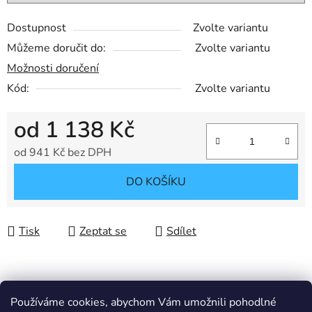
Dostupnost
Zvolte variantu
Můžeme doručit do:
Zvolte variantu
Možnosti doručení
Kód:
Zvolte variantu
od
1 138 Kč
od
941 Kč
bez DPH
Měrná cena:
DO KOŠÍKU
Tisk
Zeptat se
Sdílet
Popis
Používáme cookies, abychom Vám umožnili pohodlné