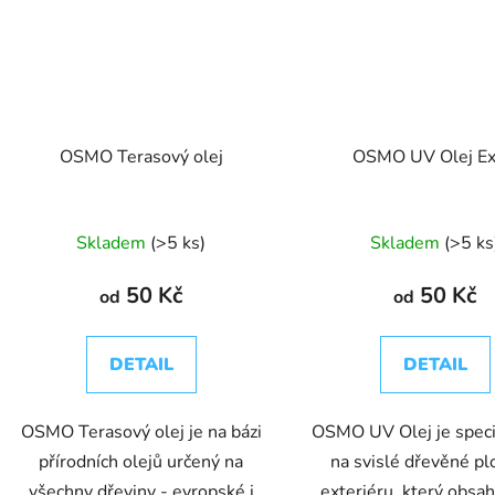
OSMO Terasový olej
OSMO UV Olej Ex
Skladem
(>5 ks)
Skladem
(>5 ks
50 Kč
50 Kč
od
od
DETAIL
DETAIL
OSMO Terasový olej je na bázi
OSMO UV Olej je speciá
přírodních olejů určený na
na svislé dřevěné pl
všechny dřeviny - evropské i
exteriéru, který obsa