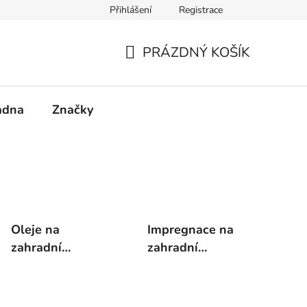
Přihlášení
Registrace
PRÁZDNÝ KOŠÍK
NÁKUPNÍ
KOŠÍK
adna
Značky
Oleje na
Impregnace na
zahradní
zahradní
nábytek
nábytek