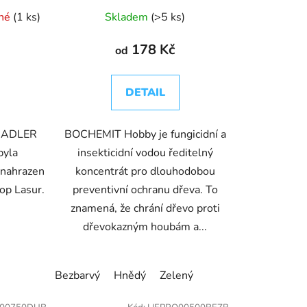
pné
(1 ks)
Skladem
(>5 ks)
178 Kč
od
DETAIL
y ADLER
BOCHEMIT Hobby je fungicidní a
byla
insekticidní vodou ředitelný
 nahrazen
koncentrát pro dlouhodobou
op Lasur.
preventivní ochranu dřeva. To
znamená, že chrání dřevo proti
dřevokazným houbám a...
28 - žlutá
Bezbarvý
RAL 3020 - červená
Hnědý
Zelený
RAL 5015 - modrá
RAL