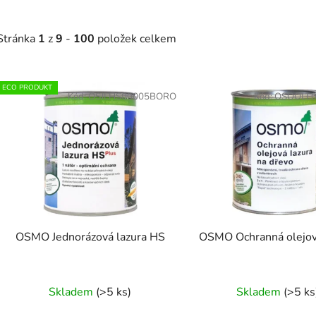
Stránka
1
z
9
-
100
položek celkem
V
ECO PRODUKT
ý
Kód:
OSJLHS00005BORO
Kód:
OSOOLL
p
s
p
r
o
d
OSMO Jednorázová lazura HS
OSMO Ochranná olejov
u
k
t
Skladem
(>5 ks)
Skladem
(>5 ks
ů