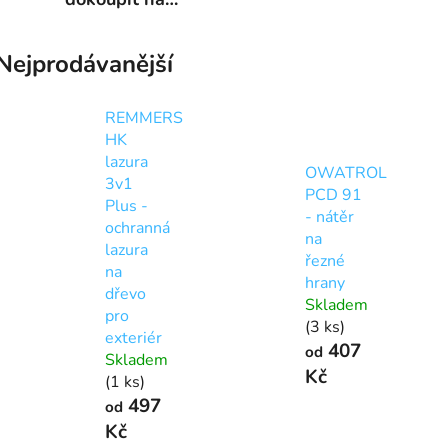
zahradní
nábytek
Nejprodávanější
REMMERS
HK
lazura
OWATROL
3v1
PCD 91
Plus -
- nátěr
ochranná
na
lazura
řezné
na
hrany
dřevo
Skladem
pro
(3 ks)
exteriér
407
od
Skladem
Kč
(1 ks)
497
od
Kč