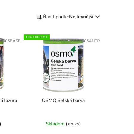
Ř
Řadit podle:
Nejlevnější
a
z
e
ECO PRODUKT
00005BASE
Kód:
OSSEBA00005ANTR
n
í
p
r
o
d
u
k
á lazura
OSMO Selská barva
t
ů
)
Skladem
(>5 ks)