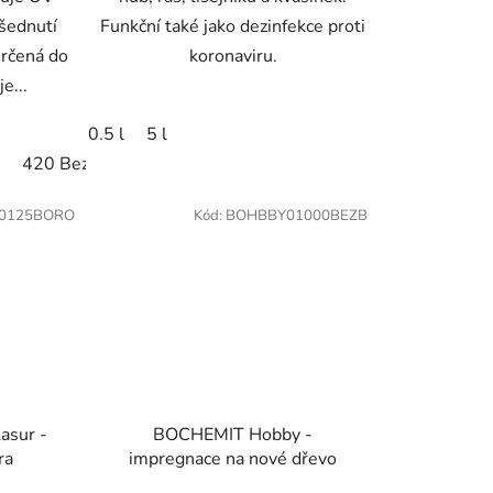
 šednutí
Funkční také jako dezinfekce proti
určená do
koronaviru.
e...
0.5 l
5 l
modřín
420 Bezbarvý
010 Thermo dřevo
424 Smrk
013 garapa
425 dub
426 modřín
014 massarandu
427
0125BORO
Kód:
BOHBBY01000BEZB
asur -
BOCHEMIT Hobby -
ra
impregnace na nové dřevo