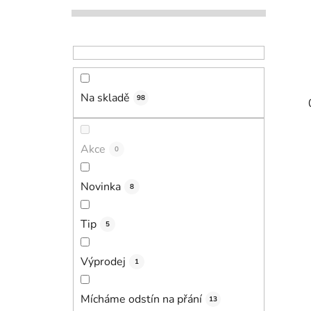
Na skladě
98
Akce
0
Novinka
8
Tip
5
Výprodej
1
Mícháme odstín na přání
13