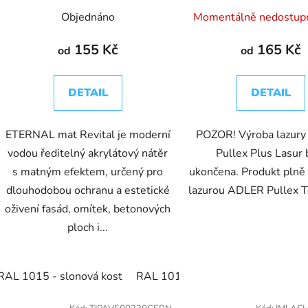
Objednáno
Momentálně nedostu
155 Kč
165 Kč
od
od
DETAIL
DETAIL
ETERNAL mat Revital je moderní
POZOR! Výroba lazur
vodou ředitelný akrylátový nátěr
Pullex Plus Lasur 
s matným efektem, určený pro
ukončena. Produkt plně
dlouhodobou ochranu a estetické
lazurou ADLER Pullex T
oživení fasád, omítek, betonových
ploch i...
RAL 1015 - slonová kost
RAL 1019 - šedobéžová
RAL 10