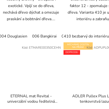
exotické. Vpíjí se do dřeva,
faktor 12 - zpomaluje
nechává dřevo dýchat a omezuje
dřeva. Varianta 410 je 
praskání a bobtnání dřeva....
interiéru a zabraňuj
004 Douglasien
006 Bangkirai
007 Teak bezbarvý
410 bezbarvý do interiéru
009 
MÍCHÁME ODSTÍN
Kód:
ETMARE00350CEHN
NA PŘÁNÍ
Kód:
ADPUPL0
DOPRODEJ
ETERNAL mat Revital -
ADLER Pullex Plus L
univerzální vodou ředitelná
tenkovrstvá lazu
akrylátová barva