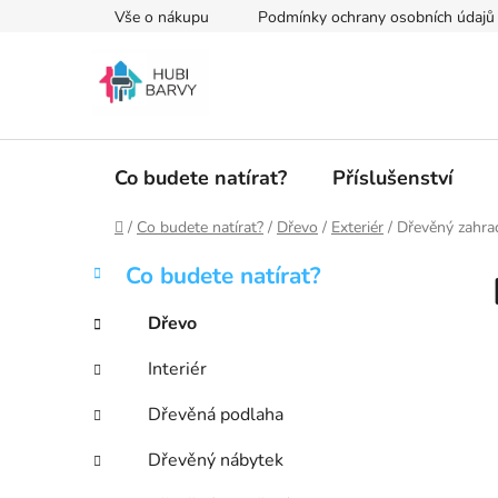
Přejít
Vše o nákupu
Podmínky ochrany osobních údajů
na
obsah
Co budete natírat?
Příslušenství
Domů
/
Co budete natírat?
/
Dřevo
/
Exteriér
/
Dřevěný zahra
P
K
Přeskočit
Co budete natírat?
a
kategorie
o
t
s
Dřevo
e
t
g
Interiér
r
o
a
r
Dřevěná podlaha
i
n
e
n
Dřevěný nábytek
í