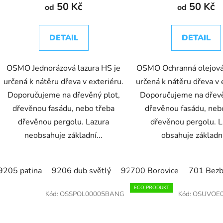
50 Kč
50 Kč
od
od
DETAIL
DETAIL
OSMO Jednorázová lazura HS je
OSMO Ochranná olejová 
určená k nátěru dřeva v exteriéru.
určená k nátěru dřeva v 
Doporučujeme na dřevěný plot,
Doporučujeme na dřevě
dřevěnou fasádu, nebo třeba
dřevěnou fasádu, neb
dřevěnou pergolu. Lazura
dřevěnou pergolu. L
neobsahuje základní...
obsahuje základní
9205 patina
9206 dub světlý
9207 křemenně šedá
700 Borovice
701 Bezb
921
ECO PRODUKT
Kód:
OSSPOL00005BANG
Kód:
OSUVOE0