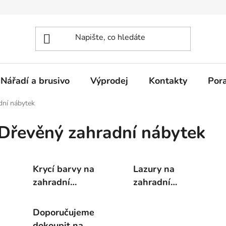
Nářadí a brusivo
Výprodej
Kontakty
Por
dní nábytek
Dřevěný zahradní nábytek
Krycí barvy na
Lazury na
zahradní
zahradní
nábytek
nábytek
Doporučujeme
dokoupit na