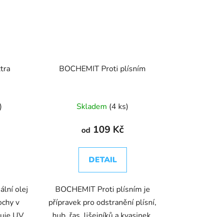
tra
BOCHEMIT Proti plísním
)
Skladem
(4 ks)
109 Kč
od
DETAIL
lní olej
BOCHEMIT Proti plísním je
ochy v
přípravek pro odstranění plísní,
huje UV
hub, řas, lišejníků a kvasinek.