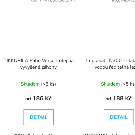
Kód:
TIPAVE00330CERN
Kód:
IMLAS
TIKKURILA Patio Verso - olej na
Impranal LN300 - slab
vyvýšené záhony
vodou ředitelná la
Skladem
(>5 ks)
Skladem
(>5 ks
186 Kč
188 Kč
od
od
DETAIL
DETAIL