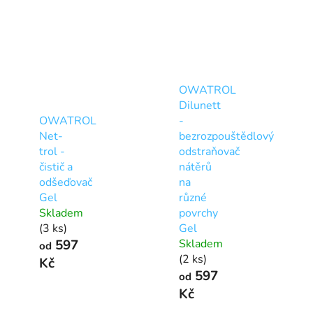
OWATROL
Dilunett
OWATROL
-
Net-
bezrozpouštědlový
trol -
odstraňovač
čistič a
nátěrů
odšeďovač
na
Gel
různé
Skladem
povrchy
(3 ks)
Gel
597
Skladem
od
(2 ks)
Kč
597
od
Kč