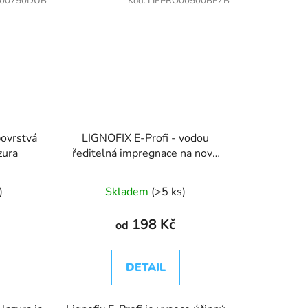
L00750DUB
Kód:
LIEPRO00500BEZB
ovrstvá
LIGNOFIX E-Profi - vodou
zura
ředitelná impregnace na nové
dřevo
)
Skladem
(>5 ks)
198 Kč
od
DETAIL