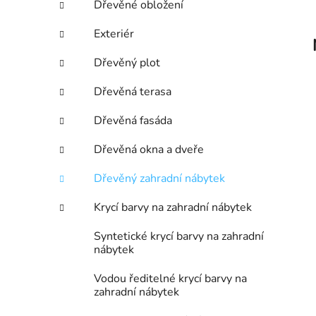
Dřevěné obložení
p
a
Exteriér
n
Dřevěný plot
e
l
Dřevěná terasa
Dřevěná fasáda
Dřevěná okna a dveře
Dřevěný zahradní nábytek
Krycí barvy na zahradní nábytek
Syntetické krycí barvy na zahradní
nábytek
Vodou ředitelné krycí barvy na
zahradní nábytek