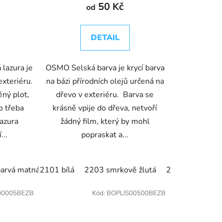
50 Kč
od
DETAIL
lazura je
OSMO Selská barva je krycí barva
exteriéru.
na bázi přírodních olejů určená na
ný plot,
dřevo v exteriéru. Barva se
o třeba
krásně vpije do dřeva, netvoří
azura
žádný film, který by mohl
...
popraskat a...
arvá matná
2 Topol stříbrný
2101 bílá
702 Modřín
9221 borovice
2203 smrkově žlutá
703 Mahagon
9235 Červený cedr
706 Dub
2204 slonová k
707 
923
0005BEZB
Kód:
BOPLIS00500BEZB