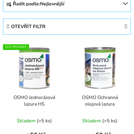
Řadit podle:
Nejlevnější
a
z
e
OTEVŘÍT FILTR
n
í
V
p
ECO PRODUKT
ý
r
p
o
i
d
s
u
p
k
r
t
OSMO Jednorázová
OSMO Ochranná
o
ů
lazura HS
olejová lazura
d
u
Skladem
(>5 ks)
Skladem
(>5 ks)
k
t