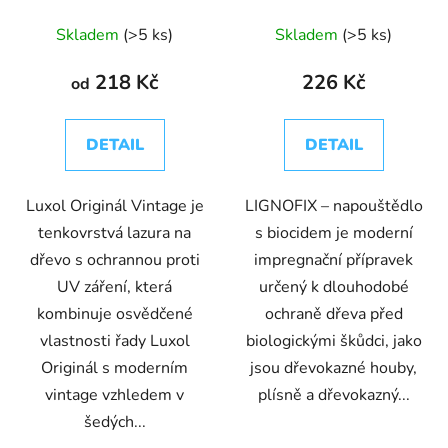
lazura na dřevo
Skladem
(>5 ks)
Skladem
(>5 ks)
218 Kč
226 Kč
od
DETAIL
DETAIL
Luxol Originál Vintage je
LIGNOFIX – napouštědlo
tenkovrstvá lazura na
s biocidem je moderní
dřevo s ochrannou proti
impregnační přípravek
UV záření, která
určený k dlouhodobé
kombinuje osvědčené
ochraně dřeva před
vlastnosti řady Luxol
biologickými škůdci, jako
Originál s moderním
jsou dřevokazné houby,
vintage vzhledem v
plísně a dřevokazný...
šedých...