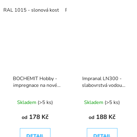
RAL 1015 - slonová kost
RAL 1019 - šedobéžová
RAL 
BOCHEMIT Hobby -
Impranal LN300 -
impregnace na nové
slabovrstvá vodou
dřevo
ředitelná lazura
Skladem
(>5 ks)
Skladem
(>5 ks)
178 Kč
188 Kč
od
od
DETAIL
DETAIL