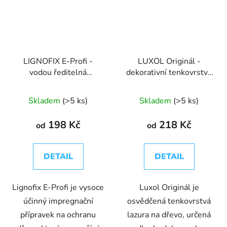
LIGNOFIX E-Profi -
LUXOL Originál -
vodou ředitelná
dekorativní tenkovrstvá
impregnace na nové
lazura na dřevo
dřevo
Skladem
(>5 ks)
Skladem
(>5 ks)
198 Kč
218 Kč
od
od
DETAIL
DETAIL
Lignofix E-Profi je vysoce
Luxol Originál je
účinný impregnační
osvědčená tenkovrstvá
přípravek na ochranu
lazura na dřevo, určená