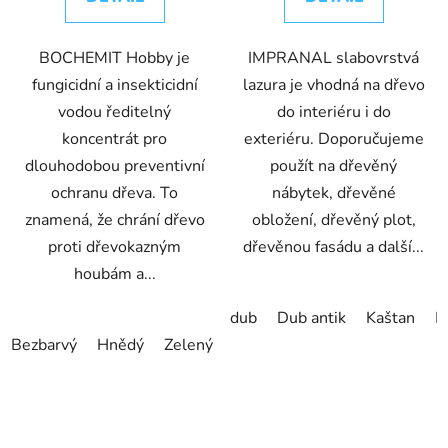
BOCHEMIT Hobby je
IMPRANAL slabovrstvá
fungicidní a insekticidní
lazura je vhodná na dřevo
vodou ředitelný
do interiéru i do
koncentrát pro
exteriéru. Doporučujeme
dlouhodobou preventivní
použít na dřevěný
ochranu dřeva. To
nábytek, dřevěné
znamená, že chrání dřevo
obložení, dřevěný plot,
proti dřevokazným
dřevěnou fasádu a další...
houbám a...
dub
Dub antik
Kaštan
M
Bezbarvý
Hnědý
Zelený