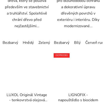
dřeva, který se používá
pro dlouhodobou ochranu
především ve stavebnictví
a dekorativní úpravu
a truhlářství. Spolehlivě
dřevěných povrchů v
chrání dřevo před
exteriéru i interiéru. Díky
nejčastějšími...
modernizované...
Bezbarvý
Hnědý
Zelený
Bezbarvý
Bílý
Červeň rum
DOPRODEJ
LUXOL Originál Vintage
LIGNOFIX -
- tenkovrstvá olejová
napouštědlo s biocidem