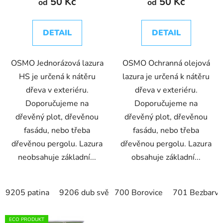
50 Kč
50 Kč
od
od
ů
DETAIL
DETAIL
OSMO Jednorázová lazura
OSMO Ochranná olejová
HS je určená k nátěru
lazura je určená k nátěru
dřeva v exteriéru.
dřeva v exteriéru.
Doporučujeme na
Doporučujeme na
dřevěný plot, dřevěnou
dřevěný plot, dřevěnou
fasádu, nebo třeba
fasádu, nebo třeba
dřevěnou pergolu. Lazura
dřevěnou pergolu. Lazura
neobsahuje základní...
obsahuje základní...
9205 patina
9206 dub světlý
700 Borovice
9207 křemenně šedá
701 Bezbarvá
9
ECO PRODUKT