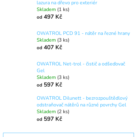
lazura na dřevo pro exteriér
Skladem
(1 ks)
497 Kč
od
OWATROL PCD 91 - nátěr na řezné hrany
Skladem
(3 ks)
407 Kč
od
OWATROL Net-trol - čistič a odšeďovač
Gel
Skladem
(3 ks)
597 Kč
od
OWATROL Dilunett - bezrozpouštědlový
odstraňovač nátěrů na různé povrchy Gel
Skladem
(2 ks)
597 Kč
od
Ř