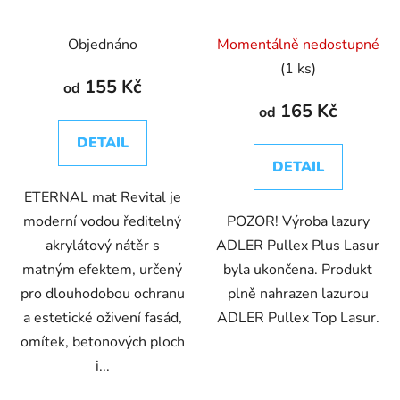
ředitelná akrylátová
lazura
barva
Objednáno
Momentálně nedostupné
(1 ks)
155 Kč
od
165 Kč
od
DETAIL
DETAIL
ETERNAL mat Revital je
moderní vodou ředitelný
POZOR! Výroba lazury
akrylátový nátěr s
ADLER Pullex Plus Lasur
matným efektem, určený
byla ukončena. Produkt
pro dlouhodobou ochranu
plně nahrazen lazurou
a estetické oživení fasád,
ADLER Pullex Top Lasur.
omítek, betonových ploch
i...