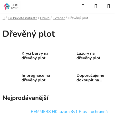
Přejít
Hledat
NÁKUP
na
KOŠÍK
obsah
Domů
/
Co budete natírat?
/
Dřevo
/
Exteriér
/
Dřevěný plot
Dřevěný plot
Krycí barvy na
Lazury na
dřevěný plot
dřevěný plot
Impregnace na
Doporučujeme
dřevěný plot
dokoupit na
dřevěný plot
Nejprodávanější
REMMERS HK lazura 3v1 Plus - ochranná