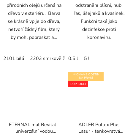
přírodních olejů určená na
odstranění plísní, hub,
dřevo v exteriéru. Barva
řas, lišejníků a kvasinek.
se krásně vpije do dřeva,
Funkční také jako
netvoří žádný film, který
dezinfekce proti
by mohl popraskat a...
koronaviru.
2101 bílá
2203 smrkově žlutá
0.5 l
2204 slonová kost
5 l
220
MÍCHÁME ODSTÍN
NA PŘÁNÍ
DOPRODEJ
ETERNAL mat Revital -
ADLER Pullex Plus
univerzální vodou
Lasur - tenkovrstvá