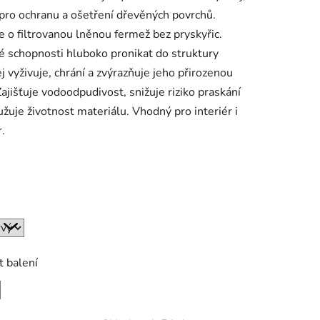
 pro ochranu a ošetření dřevěných povrchů.
e o filtrovanou lněnou fermež bez pryskyřic.
é schopnosti hluboko pronikat do struktury
ej vyživuje, chrání a zvýrazňuje jeho přirozenou
ek.
Zajišťuje vodoodpudivost, snižuje riziko praskání
užuje životnost materiálu. Vhodný pro interiér i
r.
t balení