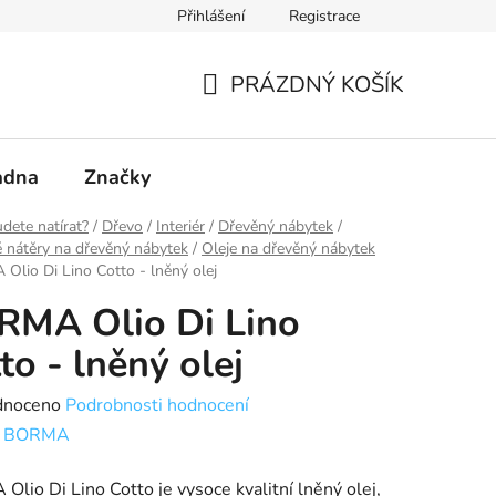
Přihlášení
Registrace
PRÁZDNÝ KOŠÍK
NÁKUPNÍ
KOŠÍK
adna
Značky
dete natírat?
/
Dřevo
/
Interiér
/
Dřevěný nábytek
/
 nátěry na dřevěný nábytek
/
Oleje na dřevěný nábytek
lio Di Lino Cotto - lněný olej
RMA Olio Di Lino
to - lněný olej
né
dnoceno
Podrobnosti hodnocení
ení
:
BORMA
tu
lio Di Lino Cotto je vysoce kvalitní lněný olej,