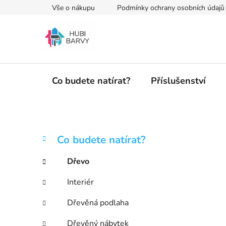
Přejít
Vše o nákupu
Podmínky ochrany osobních údajů
na
obsah
Co budete natírat?
Příslušenství
P
K
Přeskočit
Co budete natírat?
a
kategorie
o
t
s
Dřevo
e
t
g
Interiér
r
o
a
r
Dřevěná podlaha
i
n
e
Dřevěný nábytek