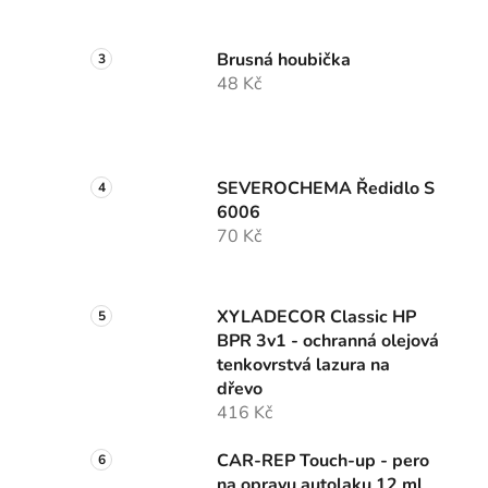
Brusná houbička
48 Kč
SEVEROCHEMA Ředidlo S
6006
70 Kč
XYLADECOR Classic HP
BPR 3v1 - ochranná olejová
tenkovrstvá lazura na
dřevo
416 Kč
CAR-REP Touch-up - pero
na opravu autolaku 12 ml