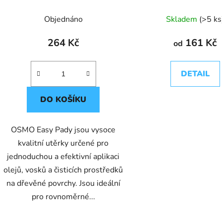
povrchů 325x340mm (balení
10ks)
Objednáno
Skladem
(>5 ks
264 Kč
161 Kč
od
DETAIL
DO KOŠÍKU
OSMO Easy Pady jsou vysoce
kvalitní utěrky určené pro
jednoduchou a efektivní aplikaci
olejů, vosků a čisticích prostředků
na dřevěné povrchy. Jsou ideální
pro rovnoměrné...