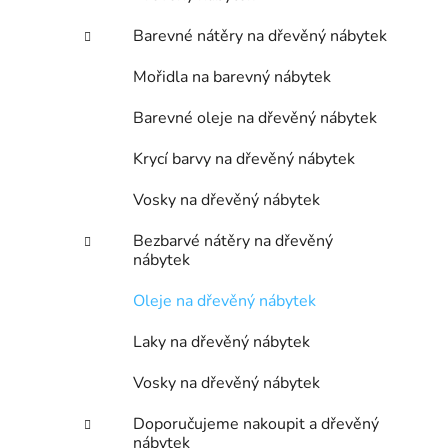
n
í
Barevné nátěry na dřevěný nábytek
p
a
Mořidla na barevný nábytek
n
Barevné oleje na dřevěný nábytek
e
l
Krycí barvy na dřevěný nábytek
Vosky na dřevěný nábytek
Bezbarvé nátěry na dřevěný
nábytek
Oleje na dřevěný nábytek
Laky na dřevěný nábytek
Vosky na dřevěný nábytek
Doporučujeme nakoupit a dřevěný
nábytek