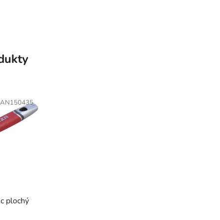
odukty
AN150435
ec plochý