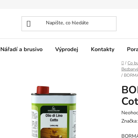
Nářadí a brusivo
Výprodej
Kontakty
Por
Domů
/
Co bu
Bezbarvé
/
BORMA O
BO
Cot
Průměr
Neoho
hodnoc
Značka
produk
BORMA O
je