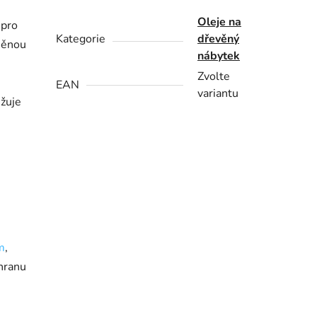
Oleje na
 pro
Kategorie
dřevěný
lněnou
nábytek
Zvolte
EAN
variantu
užuje
m
,
chranu