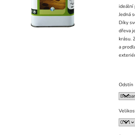
ideální
0,0
Jedná s
z
Díky sv
5
dřeva j
hvězdič
krásu. 
a prodl
exterié
Odstín
Velikos