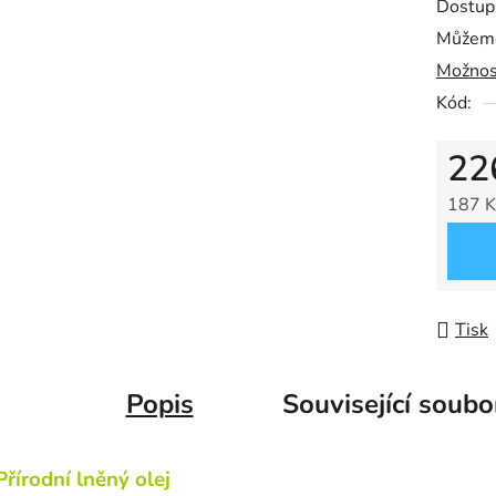
Dostup
Můžeme
Možnos
Kód:
22
187 K
Měrná
Tisk
Popis
Související soubo
Přírodní lněný olej