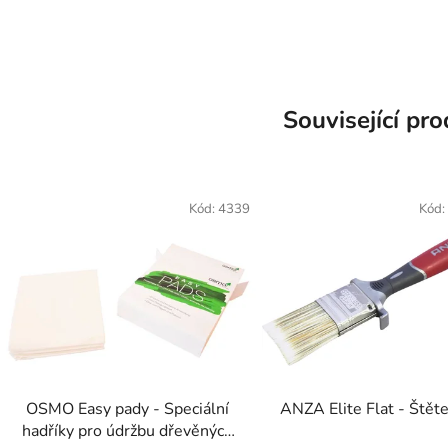
Související pr
Kód:
4339
Kód:
OSMO Easy pady - Speciální
ANZA Elite Flat - Štět
hadříky pro údržbu dřevěných