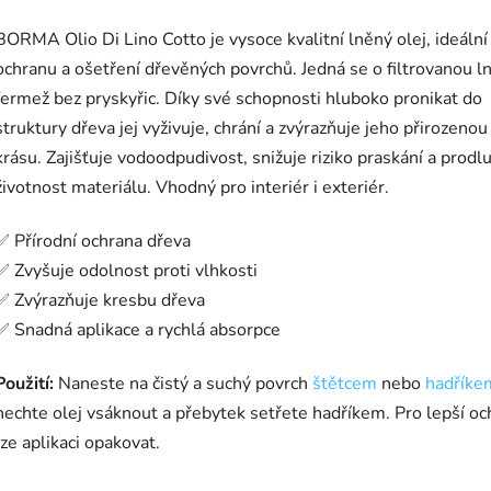
BORMA Olio Di Lino Cotto je vysoce kvalitní lněný olej, ideální
ochranu a ošetření dřevěných povrchů. Jedná se o filtrovanou 
fermež bez pryskyřic. Díky své schopnosti hluboko pronikat do
struktury dřeva jej vyživuje, chrání a zvýrazňuje jeho přirozenou
krásu. Zajišťuje vodoodpudivost, snižuje riziko praskání a prodl
životnost materiálu. Vhodný pro interiér i exteriér.
✅ Přírodní ochrana dřeva
✅ Zvyšuje odolnost proti vlhkosti
✅ Zvýrazňuje kresbu dřeva
✅ Snadná aplikace a rychlá absorpce
Použití:
Naneste na čistý a suchý povrch
štětcem
nebo
hadříke
nechte olej vsáknout a přebytek setřete hadříkem. Pro lepší o
lze aplikaci opakovat.