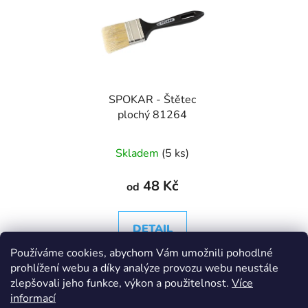
SPOKAR - Štětec
plochý 81264
Skladem
(5 ks)
48 Kč
od
DETAIL
Používáme cookies, abychom Vám umožnili pohodlné
prohlížení webu a díky analýze provozu webu neustále
Štětec s plastovým
zlepšovali jeho funkce, výkon a použitelnost.
Více
držadlem a směsi štětin a
informací
syntetických vláken pro