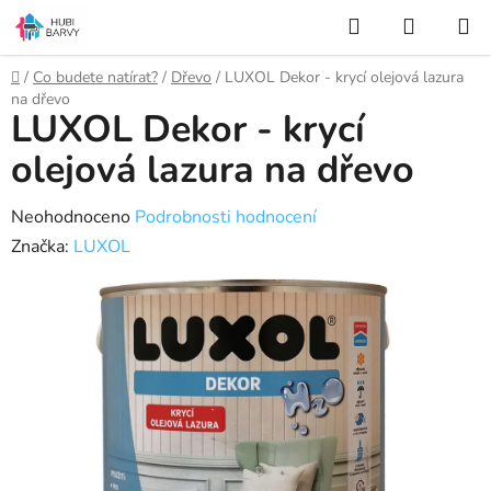
Přejít
Hledat
NÁKUP
na
KOŠÍK
obsah
Domů
/
Co budete natírat?
/
Dřevo
/
LUXOL Dekor - krycí olejová lazura
na dřevo
LUXOL Dekor - krycí
olejová lazura na dřevo
Průměrné
Neohodnoceno
Podrobnosti hodnocení
hodnocení
Značka:
LUXOL
produktu
je
0,0
z
5
hvězdiček.