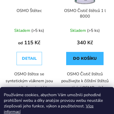
OSMO Štětec
OSMO Čistič štětců 1 l
8000
Skladem
(>5 ks)
Skladem
(>5 ks)
115 Kč
340 Kč
od
DETAIL
DO KOŠÍKU
OSMO štětce se
OSMO Čistič štětců
syntetickým vláknem jsou
používejte k čištění štětců
speciálně vyvinuté k
po natírání OSMO nátěry.
natírání všech olejových,
Doporučujeme také k
Používáme cookies, abychom Vám umožnili pohodlné
prohlížení webu a díky analýze provozu webu neustále
vodou ředitelných i
očištění suků na terase
zlepšovali jeho funkce, výkon a použitelnost.
Více
syntetických nátěrů.
před použitím OSMO
informací