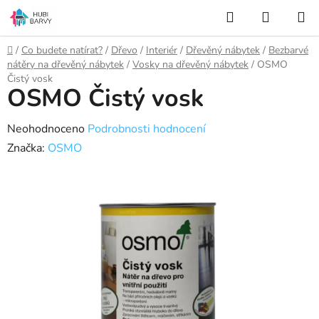
Přejít
Hledat
NÁKUP
na
KOŠÍK
obsah
Domů
/
Co budete natírat?
/
Dřevo
/
Interiér
/
Dřevěný nábytek
/
Bezbarvé
nátěry na dřevěný nábytek
/
Vosky na dřevěný nábytek
/
OSMO
Čistý vosk
OSMO Čistý vosk
Průměrné
Neohodnoceno
Podrobnosti hodnocení
hodnocení
Značka:
OSMO
produktu
je
0,0
z
5
hvězdiček.