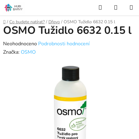
Přejít
Hledat
NÁKUP
na
KOŠÍK
obsah
Domů
/
Co budete natírat?
/
Dřevo
/
OSMO Tužidlo 6632 0.15 l
OSMO Tužidlo 6632 0.15 l
Průměrné
Neohodnoceno
Podrobnosti hodnocení
hodnocení
Značka:
OSMO
produktu
je
0,0
z
5
hvězdiček.