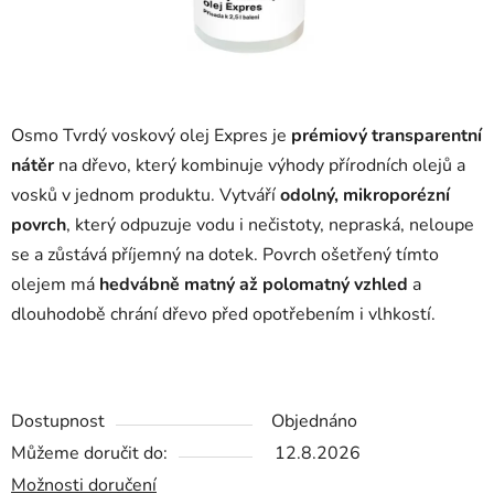
Osmo Tvrdý voskový olej Expres je
prémiový transparentní
nátěr
na dřevo, který kombinuje výhody přírodních olejů a
vosků v jednom produktu. Vytváří
odolný, mikroporézní
povrch
, který odpuzuje vodu i nečistoty, nepraská, neloupe
se a zůstává příjemný na dotek. Povrch ošetřený tímto
olejem má
hedvábně matný až polomatný vzhled
a
dlouhodobě chrání dřevo před opotřebením i vlhkostí.
Dostupnost
Objednáno
Můžeme doručit do:
12.8.2026
Možnosti doručení