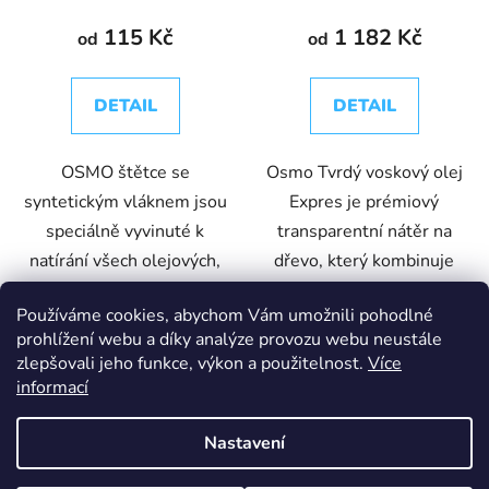
115 Kč
1 182 Kč
od
od
DETAIL
DETAIL
OSMO štětce se
Osmo Tvrdý voskový olej
syntetickým vláknem jsou
Expres je prémiový
speciálně vyvinuté k
transparentní nátěr na
natírání všech olejových,
dřevo, který kombinuje
vodou ředitelných i
výhody přírodních olejů a
Používáme cookies, abychom Vám umožnili pohodlné
syntetických nátěrů.
vosků v jednom produktu.
prohlížení webu a díky analýze provozu webu neustále
Doporučujeme k natírání
Vytváří odolný,
zlepšovali jeho funkce, výkon a použitelnost.
Více
všech OSMO produktů.
mikroporézní povrch,...
informací
Nastavení
3332 Polomat
3340 Bílý